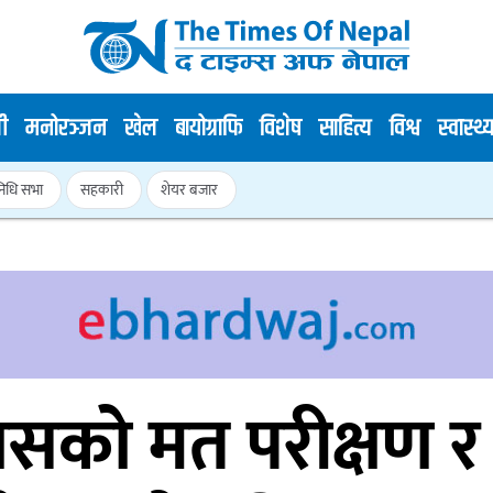
ी
मनोरञ्जन
खेल
बायोग्राफि
विशेष
साहित्य
विश्व
स्वास्थ्
िनिधि सभा
सहकारी
शेयर बजार
वासको मत परीक्षण र