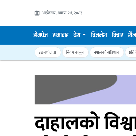
आईतवार, श्रावण २४, २०८३
होमपेज
समाचार
देश
विजनेश
विचार
शैल
उद्यमशीलता
नियम कानुन
नेपालको संविधान
प्रत
दाहालको विश्