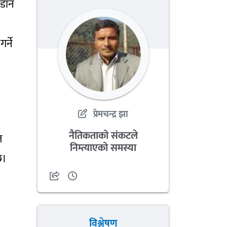
अडान
र्ने
प्रेमचन्द्र झा
नैतिकताको संकटले
त
निम्त्याएको समस्या
छ।
विश्लेषण