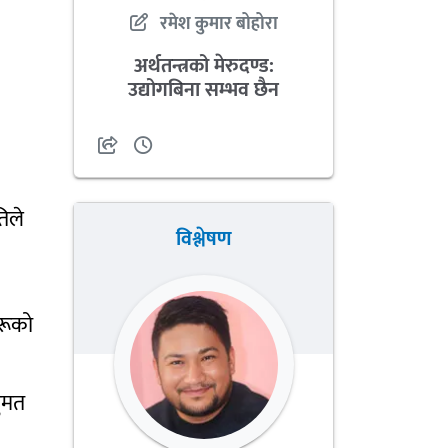
रमेश कुमार बोहोरा
अर्थतन्त्रको मेरुदण्ड:
उद्योगबिना सम्भव छैन
तिले
विश्लेषण
हरूको
ुमत