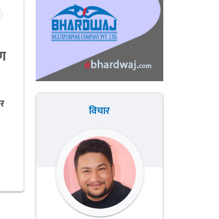
ण
र
विचार