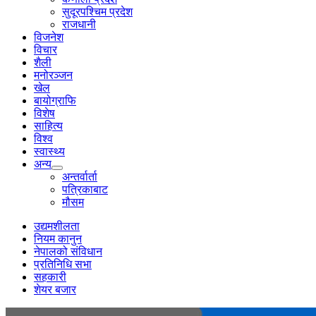
सुदूरपश्चिम प्रदेश
राजधानी
विजनेश
विचार
शैली
मनोरञ्जन
खेल
बायोग्राफि
विशेष
साहित्य
विश्व
स्वास्थ्य
अन्य
अन्तर्वार्ता
पत्रिकाबाट
मौसम
उद्यमशीलता
नियम कानुन
नेपालको संविधान
प्रतिनिधि सभा
सहकारी
शेयर बजार