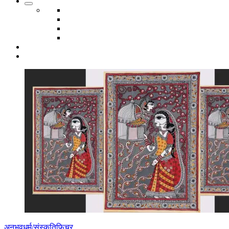
अनुभव
धर्म/संस्कृति
फिचर