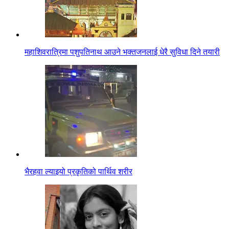
महाशिवरात्रिमा पशुपतिनाथ आउने भक्तजनलाई धेरै सुविधा दिने तयारी
भैरहवा ल्याइयो प्रकृतिको पार्थिव शरीर