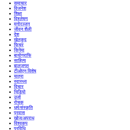
समाचार
विजनेश
शिक्षा
विश्लेषण
मनोरञ्जन
जीवन शैली
देश
खेलकुद
फिचर
सिनेमा
बायोग्राफि
साहित्य
बालजगत
टीओएन विशेष
यात्रा
स्वास्थ्य
विचार
भिडियो
उर्जा
रोचक
धर्म/संस्कृति
प्रवास
खोज/अपराध
विश्वकप
प्रविधि