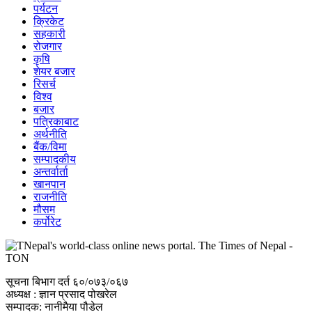
पर्यटन
क्रिकेट
सहकारी
रोजगार
कृषि
शेयर बजार
रिसर्च
विश्व
बजार
पत्रिकाबाट
अर्थनीति
बैंक/विमा
सम्पादकीय
अन्तर्वार्ता
खानपान
राजनीति
मौसम
कर्पोरेट
सूचना बिभाग दर्त ६०/०७३/०६७
अध्यक्ष : ज्ञान प्रसाद पोखरेल
सम्पादक: नानीमैया पौडेल