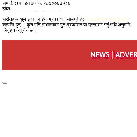
सम्पर्क : 01-5910016, ९८४००६७२८६
इमेल:
tonfornews@gmail.com
स्रोतहरू खुलाइएका बाहेक प्रकाशित सामग्रीहरू
द टाइम्स अफ नेपालका
सम्पत्ति हुन् । कुनै पनि माध्यमबाट पुनःप्रकाशन वा प्रसारण गर्नुअघि अनुमति
लिनुहुन अनुरोध छ ।