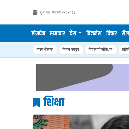
शुक्रबार, श्रावण २२, २०८३
होमपेज
समाचार
देश
विजनेश
विचार
शैल
उद्यमशीलता
नियम कानुन
नेपालको संविधान
प्रति
शिक्षा