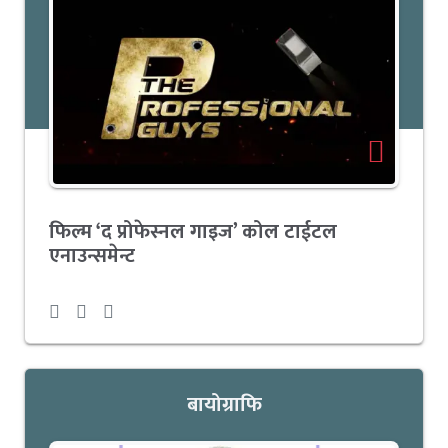
फिल्म ‘द प्रोफेस्नल गाइज’ कोल टाईटल
एनाउन्समेन्ट
बायोग्राफि