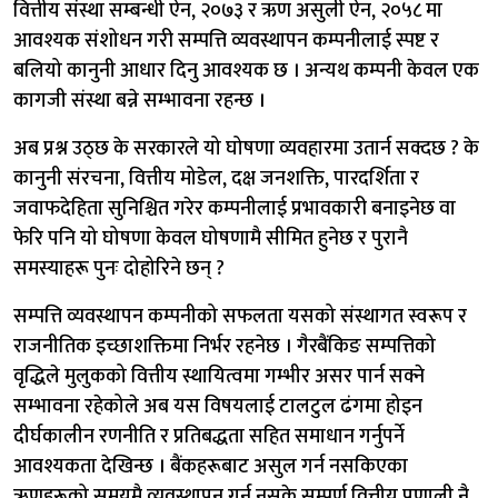
वित्तीय संस्था सम्बन्धी ऐन, २०७३ र ऋण असुली ऐन, २०५८ मा
आवश्यक संशोधन गरी सम्पत्ति व्यवस्थापन कम्पनीलाई स्पष्ट र
बलियो कानुनी आधार दिनु आवश्यक छ । अन्यथ कम्पनी केवल एक
कागजी संस्था बन्ने सम्भावना रहन्छ ।
अब प्रश्न उठ्छ के सरकारले यो घोषणा व्यवहारमा उतार्न सक्दछ ? के
कानुनी संरचना, वित्तीय मोडेल, दक्ष जनशक्ति, पारदर्शिता र
जवाफदेहिता सुनिश्चित गरेर कम्पनीलाई प्रभावकारी बनाइनेछ वा
फेरि पनि यो घोषणा केवल घोषणामै सीमित हुनेछ र पुरानै
समस्याहरू पुनः दोहोरिने छन् ?
सम्पत्ति व्यवस्थापन कम्पनीको सफलता यसको संस्थागत स्वरूप र
राजनीतिक इच्छाशक्तिमा निर्भर रहनेछ । गैरबैंकिङ सम्पत्तिको
वृद्धिले मुलुकको वित्तीय स्थायित्वमा गम्भीर असर पार्न सक्ने
सम्भावना रहेकोले अब यस विषयलाई टालटुल ढंगमा होइन
दीर्घकालीन रणनीति र प्रतिबद्धता सहित समाधान गर्नुपर्ने
आवश्यकता देखिन्छ । बैंकहरूबाट असुल गर्न नसकिएका
ऋणहरूको समयमै व्यवस्थापन गर्न नसके सम्पूर्ण वित्तीय प्रणाली नै