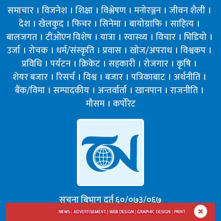
समाचार
विजनेश
शिक्षा
विश्लेषण
मनोरञ्जन
जीवन शैली
देश
खेलकुद
फिचर
सिनेमा
बायोग्राफि
साहित्य
बालजगत
टीओएन विशेष
यात्रा
स्वास्थ्य
विचार
भिडियो
उर्जा
रोचक
धर्म/संस्कृति
प्रवास
खोज/अपराध
विश्वकप
प्रविधि
पर्यटन
क्रिकेट
सहकारी
रोजगार
कृषि
शेयर बजार
रिसर्च
विश्व
बजार
पत्रिकाबाट
अर्थनीति
बैंक/विमा
सम्पादकीय
अन्तर्वार्ता
खानपान
राजनीति
मौसम
कर्पोरेट
सूचना बिभाग दर्त ६०/०७३/०६७
अध्यक्ष : ज्ञान प्रसाद पोखरेल