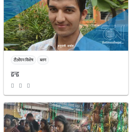
टीओएन विशेष
ब्लग
द्वन्द्व