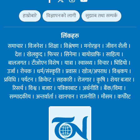
हाम्रोबारे
विज्ञापनको लागी
सुझाब तथा सम्पर्क
लिंकहरु
समाचार
विजनेश
शिक्षा
विश्लेषण
मनोरञ्जन
जीवन शैली
देश
खेलकुद
फिचर
सिनेमा
बायोग्राफि
साहित्य
बालजगत
टीओएन विशेष
यात्रा
स्वास्थ्य
विचार
भिडियो
उर्जा
रोचक
धर्म/संस्कृति
प्रवास
खोज/अपराध
विश्वकप
प्रविधि
पर्यटन
क्रिकेट
सहकारी
रोजगार
कृषि
शेयर बजार
रिसर्च
विश्व
बजार
पत्रिकाबाट
अर्थनीति
बैंक/विमा
सम्पादकीय
अन्तर्वार्ता
खानपान
राजनीति
मौसम
कर्पोरेट