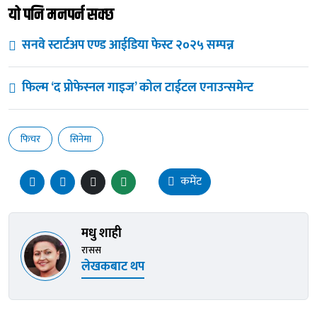
यो पनि मनपर्न सक्छ
सनवे स्टार्टअप एण्ड आईडिया फेस्ट २०२५ सम्पन्न
फिल्म ‘द प्रोफेस्नल गाइज’ कोल टाईटल एनाउन्समेन्ट
फिचर
सिनेमा
कमेंट
मधु शाही
रासस
लेखकबाट थप