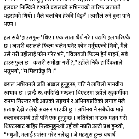
हलबाट निस्किने दृश्यले बरालको अभिनयको तारिफ जताततै
भइरहेको थियो । मैले चलचित्र हेरेकी थिइनँ । त्यसैले रुने कुरा पनि
भएन !
हल सबै ‘हाउसफुल’ थिए । एक साता धैर्य गरे । यद्यपि हल भरिएकै
छ । जसरी बरालले फिल्म चलेन भनेर फोन गर्नुभएको थियो, मैले
उसै गरी उहाँलाई फोन गरेर भने, “विजयजी फिल्म हेर्न पाइनँ, सबै
हाउसफुल छ । कसरी समीक्षा गरौँ ?,” उहाँले निकै हार्दिकताले
भन्नुभयो, “म मिलाउँछु नि !”
बराल अभियनले जति अब्बल हुनुहुन्छ, यति नै लचिलो मानवीय
स्वभाव छ । झन्डै १६ वर्षदेखि मण्डला थिएटरमा उहाँले रङ्गकर्मीका
रुपमा निरन्तर गर्दै आएको सङ्घर्ष र अभिनयप्रतिको लगाव मैले
प्रत्यक्ष देख्ने र लेख्ने अवसर पाएकी छु । अभिनय नै सबैथोक मान्ने
कलाकारमध्ये उहाँ पनि एक हुनुहुन्छ । जतिबेला नाटक मञ्चन गरी
थिएटरबाट बाहिर निस्कनुहुन्थ्यो उहाँको मप्रति उल्टो प्रश्न हुन्थ्यो,
“मधुजी, मलाई प्रशंसा गरेर नलेख्नु । जे महसुस हुन्छ यथार्थ