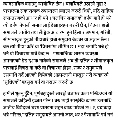
व्यावसायिक बनाउनु न्यायोचित छैन । चलचित्रले उठाउने मुद्दा र
पात्रहरुमा सकारात्मक रुपान्तरण ल्याउन जरुरी थियो, यदि साहित्य
रुपान्तरणको आधार हो भने । चलचित्र समाजको दर्पण मात्रै हो भने
त्यो दर्पण नेपाली समाजलाई देखाइरहन जरुरी छैन, थिएन । हाम्रो
समाजले जातीय तथा लैङ्गिक आधारमा हुने हिंसा र अपमान, गरिबी,
सीमान्तकृत हुनुको पीडाबारे हाम्रो समुदाय बेखबर वा अञ्जान छैन ।
बरु त्यो पीडा ‘कठै’ वा ‘विचरा’मा सीमित छ । अझ अगाडि भन्ने हो
भने यो विचारमा मात्रै कैद छ । गणतान्त्रिक शासन व्यवस्था
अपनाएको डेढ दशक नाघेको समाजले अब ती दलित र सीमान्तकृत
पात्रलाई विचरा वा कठै वा विचारमा होइन, राज्य र समुदायले
उसमाथि गर्दै आएको विभेदको आत्मग्लानी महसुस गरी व्यवहारमै
‘सुध्रिएको’ महसुस गर्न वा गराउन जरुरी छ ।
हामीले भुल्नु हुँदैन, पूर्णबहादुरले सारङ्गी बजाएर कला पस्किएको यो
समाजले कहिल्यै इज्जत गरेन । बरु त्यही सारङ्गीकै कारण उसमाथि
जातीय विभेदको चरम प्रातडना सहन बाध्य पारेको छ । र, यदाकदा
भन्ने गरिन्छ,“दलित समुदायले आफ्नो जात, थर र पेसामाथि गर्व गर्न