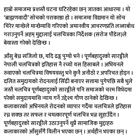
हाम्रो समाजमा प्रशस्तै घटना घटिरहेका छन् जातका आधारमा । यो
‘ब्राह्मणवादी’ सोचको पराकाष्ठा हो । समाजमा विद्यमान यो सोच
चिरेर मान्छेले मान्छेमाथि गरिएको अमानवीय आचरणप्रति लज्जाबोध
गराउनुपर्ने अहम् मुद्दालाई चलचित्रका निर्देशक (सरोज पौडेल)ले
बेवास्ता गरेको देखिन्छ ।
आँसु बेच्न सजिलो छ, यदि ढङ्ग पुग्यो भने । पूर्णबहादुरको सारङ्गीले
नेपाली चलचित्रको इतिहास नै रच्यो यस हिसाबले । अभियनले
रुवाएको चलचित्रमा विषयवस्तु भने कुनै अनौठो र अपरिचत होइन ।
दलित समुदायको रोदनलाई सिँढी बनाएर सत्तामा पुगेपछि सबै भुले
जस्तै चलचित्र पूर्णबहादुरको सारङ्गीले पनि समाजको चरम विभेदमा
परेको समुदायमाथि न्याय गर्ने उद्देश्य गौण ठानेको देखिन्छ ।
कलाकारको अभिनयले रोदनको व्यापार गर्दैमा चलचित्रले इतिहास
रच्न सक्छ तर सफल र चमत्कारपूर्ण चलचित्र भन्न सुहाउँदैन ।
पूर्णबहादुरको सारङ्गीले उठाउनुपर्ने थुप्रै सामाजिक मुद्दाहरु
कलाकारको आँसुसँगै विलीन भएका छन् । अर्थहीन भएका छन् ।