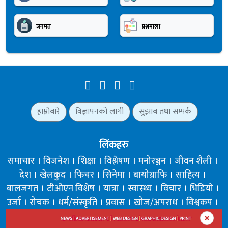
जनमत
प्रश्नमाला
हाम्रोबारे
विज्ञापनको लागी
सुझाब तथा सम्पर्क
लिंकहरु
समाचार
विजनेश
शिक्षा
विश्लेषण
मनोरञ्जन
जीवन शैली
देश
खेलकुद
फिचर
सिनेमा
बायोग्राफि
साहित्य
बालजगत
टीओएन विशेष
यात्रा
स्वास्थ्य
विचार
भिडियो
उर्जा
रोचक
धर्म/संस्कृति
प्रवास
खोज/अपराध
विश्वकप
प्रविधि
पर्यटन
क्रिकेट
सहकारी
रोजगार
कृषि