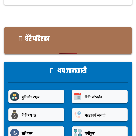
धेरै पढिएका
थप जानकारी
युनिकोड टाइप
मिति परिवर्तन
विनिमय दर
महत्त्वपूर्ण सम्पर्क
राशिफल
वर्गीकृत