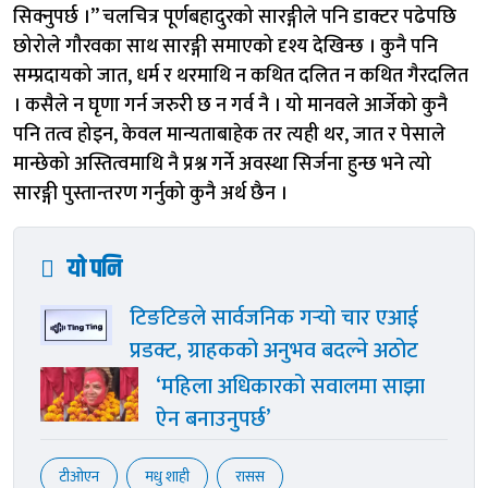
सिक्नुपर्छ ।” चलचित्र पूर्णबहादुरको सारङ्गीले पनि डाक्टर पढेपछि
छोरोले गौरवका साथ सारङ्गी समाएको दृश्य देखिन्छ । कुनै पनि
सम्प्रदायको जात, धर्म र थरमाथि न कथित दलित न कथित गैरदलित
। कसैले न घृणा गर्न जरुरी छ न गर्व नै । यो मानवले आर्जेको कुनै
पनि तत्व होइन, केवल मान्यताबाहेक तर त्यही थर, जात र पेसाले
मान्छेको अस्तित्वमाथि नै प्रश्न गर्ने अवस्था सिर्जना हुन्छ भने त्यो
सारङ्गी पुस्तान्तरण गर्नुको कुनै अर्थ छैन ।
यो पनि
टिङटिङले सार्वजनिक गर्‍यो चार एआई
प्रडक्ट, ग्राहकको अनुभव बदल्ने अठोट
‘महिला अधिकारको सवालमा साझा
ऐन बनाउनुपर्छ’
टीओएन
मधु शाही
रासस