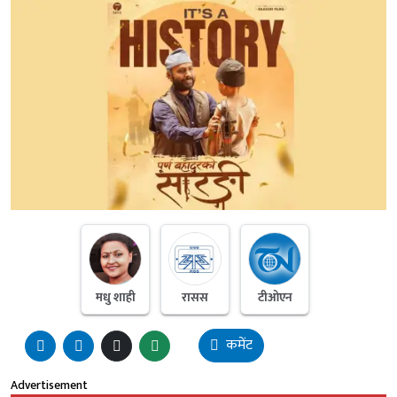
मधु शाही
रासस
टीओएन
कमेंट
Advertisement