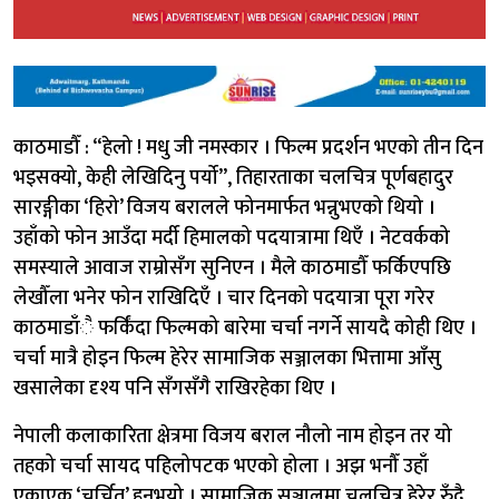
काठमाडौँ : “हेलो ! मधु जी नमस्कार । फिल्म प्रदर्शन भएको तीन दिन
भइसक्यो, केही लेखिदिनु पर्यो”, तिहारताका चलचित्र पूर्णबहादुर
सारङ्गीका ‘हिरो’ विजय बरालले फोनमार्फत भन्नुभएको थियो ।
उहाँको फोन आउँदा मर्दी हिमालको पदयात्रामा थिएँ । नेटवर्कको
समस्याले आवाज राम्रोसँग सुनिएन । मैले काठमाडौँ फर्किएपछि
लेखौँला भनेर फोन राखिदिएँ । चार दिनको पदयात्रा पूरा गरेर
काठमाडाँै फर्किंदा फिल्मको बारेमा चर्चा नगर्ने सायदै कोही थिए ।
चर्चा मात्रै होइन फिल्म हेरेर सामाजिक सञ्जालका भित्तामा आँसु
खसालेका दृश्य पनि सँगसँगै राखिरहेका थिए ।
नेपाली कलाकारिता क्षेत्रमा विजय बराल नौलो नाम होइन तर यो
तहको चर्चा सायद पहिलोपटक भएको होला । अझ भनौँ उहाँ
एकाएक ‘चर्चित’ हुनुभयो । सामाजिक सञ्जालमा चलचित्र हेरेर रुँदै