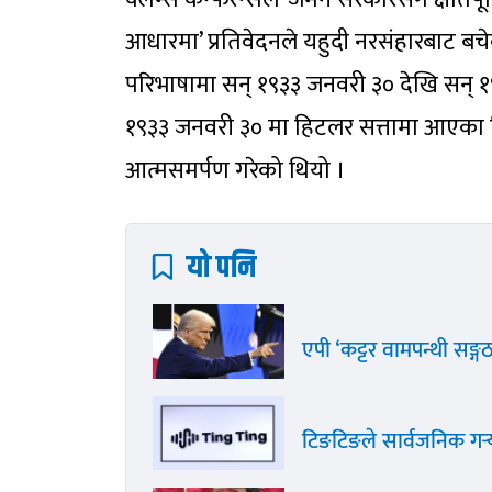
आधारमा’ प्रतिवेदनले यहुदी नरसंहारबाट ब
परिभाषामा सन् १९३३ जनवरी ३० देखि सन् १९
१९३३ जनवरी ३० मा हिटलर सत्तामा आएका थिए 
आत्मसमर्पण गरेको थियो ।
यो पनि
एपी ‘कट्टर वामपन्थी सङ्ग
टिङटिङले सार्वजनिक गर्