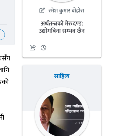
रमेश कुमार बोहोरा
अर्थतन्त्रको मेरुदण्ड:
उद्योगबिना सम्भव छैन
लयसँग
लागि
साहित्य
ाएको
नी