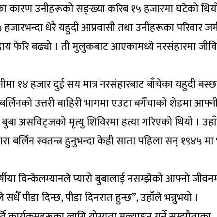
ाशका कारण उनीहरूको सङ्ख्या करिब १५ हजारमा घटेको थिय
हजारभन्दा धेरै यहुदी आप्रवासी तथा उनीहरूका परिवार जर्
दाय फेरि बढ्यो । ती मुलुकबाट आएकामध्ये नरसंहारमा जीव
मा १४ हजार दुई सय मात्र नरसंहारबाट बाँचेका यहुदी बस्छ
हाँ बर्लिनको उत्तरी बाहिरी भागमा एउटा बगैँचाको शेडमा आफ्
ा बुबा असविट्जको मृत्यु शिविरमा हत्या गरिएको थियो । उहा
ा बर्लिन स्वतन्त्र हुनुभन्दा केही साता पहिला सन् १९४५ मा
षीया विन्केलम्यानले प्यारो बुबालाई नसम्झेको आफ्नो जीवन
धैँ पीडा दिन्छ, पीडा दिनरात हुन्छ”, उहाँले भन्नुभयो ।
्ति कार्यक्रमहरूका लागि योग्यता मूल्याङ्कन गर्ने सम्झौताका