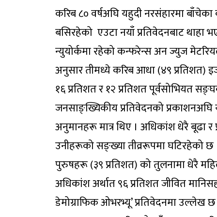
करिब ८० वर्षअघि यहुदी नरसंहारमा बाँचेका
बसिरहेको एउटा नयाँ प्रतिवेदनबाट थाहा 
न्युयोर्कमा रहेको कन्फरेन्स अन ज्युज मेटरियल
अनुसार तीमध्ये करिब आधा (४९ प्रतिशत) इज
१६ प्रतिशत र १२ प्रतिशत पूर्वसोभियत सङ्
जनसाङ्ख्यिकीय प्रतिवेदनको प्रकाशनअघि यह
अनुमानहरू मात्र थिए । अधिकांश धेरै बूढा 
उनीहरूको सङ्ख्या तीव्ररूपमा घटिरहेको छ ।
पुरुषहरू (३९ प्रतिशत) को तुलनामा धेरै मह
अधिकांश अर्थात ९६ प्रतिशत जीवित मानिसहरू
डेमोग्राफिक ओभरभ्यू’ प्रतिवेदनमा उल्लेख 