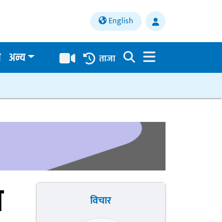
English
य
अन्य
ताजा
ा
विचार