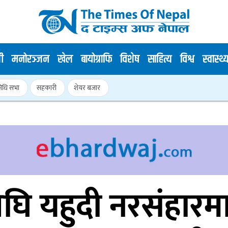
ी
मनोरञ्जन
खेल
बायोग्राफि
विशेष
साहित्य
विश्व
स्वास्थ्
निधि सभा
सहकारी
शेयर बजार
घि यहुदी नरसंहारम