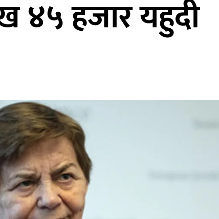
ाख ४५ हजार यहुदी