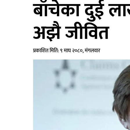
बाँचेका दुई ल
अझै जीवित
प्रकाशित मिति: ९ माघ २०८०, मंगलवार