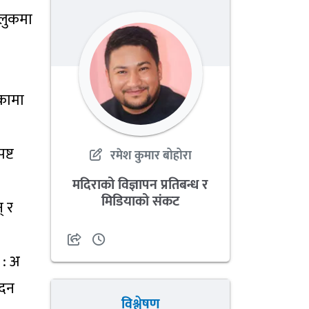
ुलुकमा
िकामा
ष्ट
रमेश कुमार बोहोरा
मदिराको विज्ञापन प्रतिबन्ध र
मिडियाको संकट
् र
 : अ
ेदन
विश्लेषण