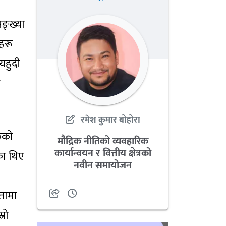
सङ्ख्या
ीहरू
यहुदी
ट
रमेश कुमार बोहोरा
कको
मौद्रिक नीतिको व्यवहारिक
कार्यान्वयन र वित्तीय क्षेत्रको
ेका थिए
नवीन समायोजन
्तामा
रो