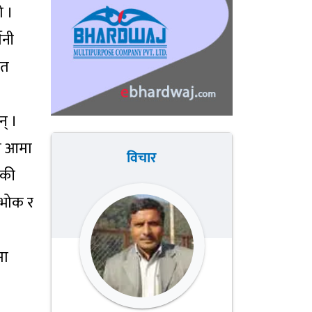
ो ।
मनी
ित
न् ।
नी आमा
विचार
ँकी
 भोक र
मा