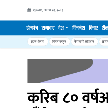
शुक्रबार, श्रावण २२, २०८३
होमपेज
समाचार
देश
विजनेश
विचार
शैल
उद्यमशीलता
नियम कानुन
नेपालको संविधान
प्रति
करिब ८० वर्षअ