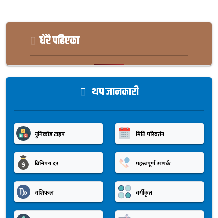
धेरै पढिएका
थप जानकारी
युनिकोड टाइप
मिति परिवर्तन
विनिमय दर
महत्त्वपूर्ण सम्पर्क
राशिफल
वर्गीकृत