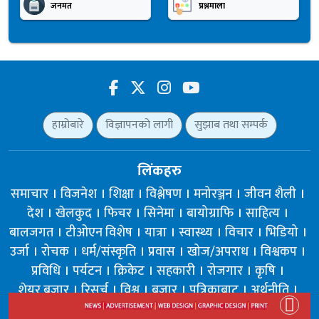
जनमत
प्रश्नमाला
हाम्रोबारे
विज्ञापनको लागी
सुझाब तथा सम्पर्क
लिंकहरु
समाचार
विजनेश
शिक्षा
विश्लेषण
मनोरञ्जन
जीवन शैली
देश
खेलकुद
फिचर
सिनेमा
बायोग्राफि
साहित्य
बालजगत
टीओएन विशेष
यात्रा
स्वास्थ्य
विचार
भिडियो
उर्जा
रोचक
धर्म/संस्कृति
प्रवास
खोज/अपराध
विश्वकप
प्रविधि
पर्यटन
क्रिकेट
सहकारी
रोजगार
कृषि
शेयर बजार
रिसर्च
विश्व
बजार
पत्रिकाबाट
अर्थनीति
बैंक/विमा
सम्पादकीय
अन्तर्वार्ता
खानपान
राजनीति