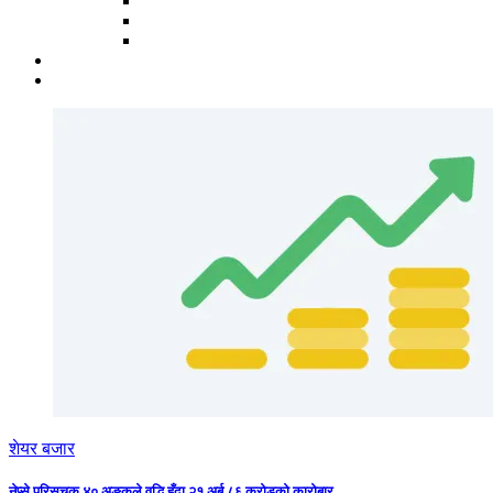
शेयर बजार
नेप्से परिसूचक ४० अङ्कले वृद्धि हुँदा २१ अर्ब ८६ करोडको कारोबार