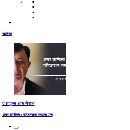
साहित्य
द टाइम्स अफ नेपाल
अमर व्यक्तित्व : पण्डितराज नयराज पन्त