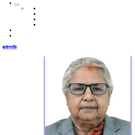
बायोग्राफि