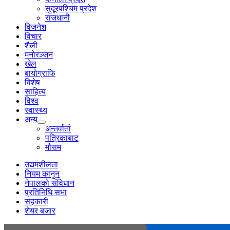
सुदूरपश्चिम प्रदेश
राजधानी
विजनेश
विचार
शैली
मनोरञ्जन
खेल
बायोग्राफि
विशेष
साहित्य
विश्व
स्वास्थ्य
अन्य
अन्तर्वार्ता
पत्रिकाबाट
मौसम
उद्यमशीलता
नियम कानुन
नेपालको संविधान
प्रतिनिधि सभा
सहकारी
शेयर बजार