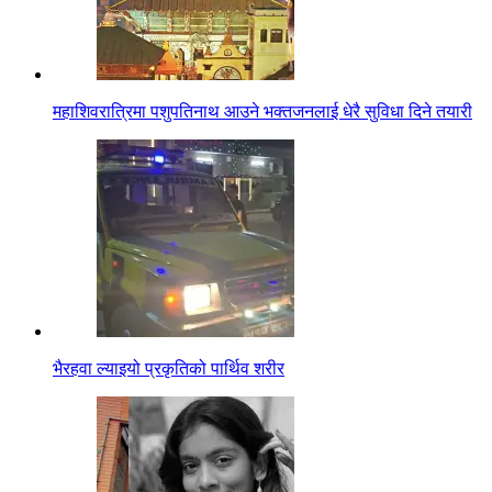
महाशिवरात्रिमा पशुपतिनाथ आउने भक्तजनलाई धेरै सुविधा दिने तयारी
भैरहवा ल्याइयो प्रकृतिको पार्थिव शरीर