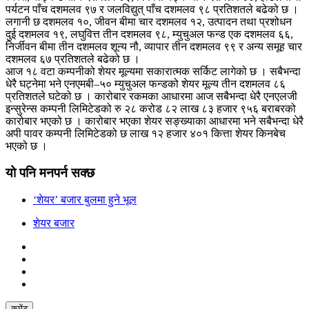
पर्यटन पाँच दशमलव ९७ र जलविद्युत् पाँच दशमलव ९८ प्रतिशतले बढेको छ ।
लगानी छ दशमलव १०, जीवन बीमा चार दशमलव १२, उत्पादन तथा प्रशोधन
दुई दशमलव १९, लघुवित्त तीन दशमलव ९८, म्युचुअल फन्ड एक दशमलव ६६,
निर्जीवन बीमा तीन दशमलव शून्य नौ, व्यापार तीन दशमलव ९९ र अन्य समूह चार
दशमलव ६७ प्रतिशतले बढेको छ ।
आज १८ वटा कम्पनीको शेयर मूल्यमा सकारात्मक सर्किट लागेको छ । सबैभन्दा
धेरै घट्नेमा भने एनएमबी–५० म्युचुअल फन्डको शेयर मूल्य तीन दशमलव ८६
प्रतिशतले घटेको छ । कारोबार रकमका आधारमा आज सबैभन्दा धेरै एनएलजी
इन्सुरेन्स कम्पनी लिमिटेडको रु २८ करोड ८२ लाख ८३ हजार ९५६ बराबरको
कारोबार भएको छ । कारोबार भएका शेयर सङ्ख्याका आधारमा भने सबैभन्दा धेरै
अपी पावर कम्पनी लिमिटेडको छ लाख १२ हजार ४०१ कित्ता शेयर किनबेच
भएको छ ।
यो पनि मनपर्न सक्छ
‘शेयर’ बजार बुलमा हुने भूल
शेयर बजार
कमेंट