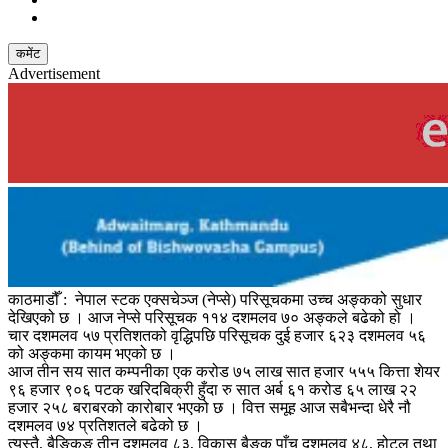
कमेंट
Advertisement
काठमाडौँ : नेपाल स्टक एक्सचेञ्ज (नेप्से) परिसूचकमा उच्च अङ्कको सुधार
देखिएको छ । आज नेप्से परिसूचक ११४ दशमलव ७० अङ्कले बढेको हो ।
चार दशमलव ५७ प्रतिशतको वृद्धिपछि परिसूचक दुई हजार ६२३ दशमलव ५६
को अङ्कमा कायम भएको छ ।
आज तीन सय सात कम्पनीका एक करोड ७५ लाख सात हजार ५५५ कित्ता शेयर
९६ हजार ९०६ पटक खरिदबिक्री हुँदा रु सात अर्ब ६१ करोड ६५ लाख २२
हजार २५८ बराबरको कारोबार भएको छ । वित्त समूह आज सबैभन्दा धेरै नौ
दशमलव ७४ प्रतिशतले बढेको छ ।
त्यस्तै, बैङ्किङ तीन दशमलव ८३, विकास बैङ्क पाँच दशमलव ४८, होटल तथा