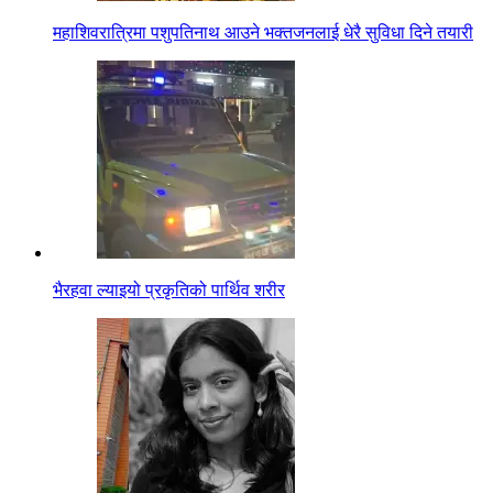
महाशिवरात्रिमा पशुपतिनाथ आउने भक्तजनलाई धेरै सुविधा दिने तयारी
भैरहवा ल्याइयो प्रकृतिको पार्थिव शरीर