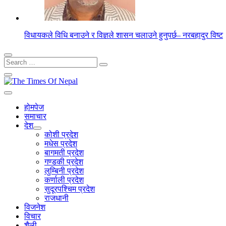
विधायकले विधि बनाउने र विज्ञले शासन चलाउने हुनुपर्छ– नरबहादुर विष्ट
Search
for:
होमपेज
समाचार
देश
कोशी प्रदेश
मधेस प्रदेश
बागमती प्रदेश
गण्डकी प्रदेश
लुम्बिनी प्रदेश
कर्णाली प्रदेश
सुदूरपश्चिम प्रदेश
राजधानी
विजनेश
विचार
शैली