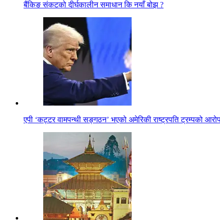
बैंकिङ संकटको दीर्घकालीन समाधान कि नयाँ बोझ ?
एपी ‘कट्टर वामपन्थी सङ्गठन’ भएको अमेरिकी राष्ट्रपति ट्रम्पको आरो