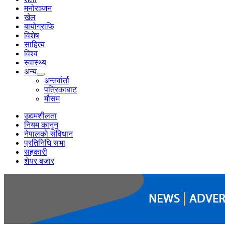
मनोरञ्जन
खेल
बायोग्राफि
विशेष
साहित्य
विश्व
स्वास्थ्य
अन्य
अन्तर्वार्ता
पत्रिकाबाट
मौसम
उद्यमशीलता
नियम कानुन
नेपालको संविधान
प्रतिनिधि सभा
सहकारी
शेयर बजार