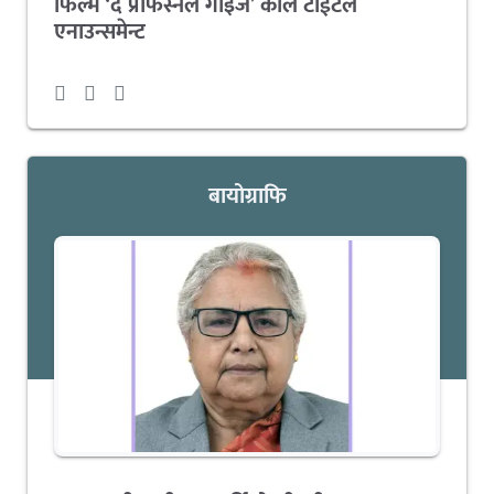
फिल्म ‘द प्रोफेस्नल गाइज’ कोल टाईटल
एनाउन्समेन्ट
बायोग्राफि