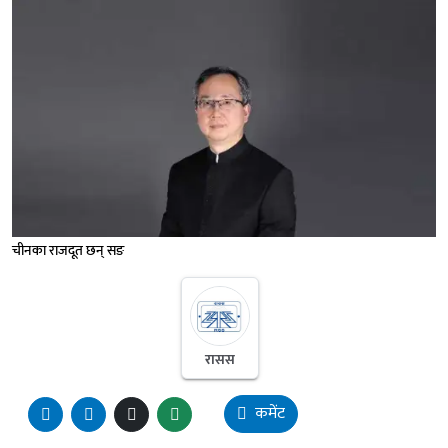
चीनका राजदूत छन् सङ
रासस
कमेंट