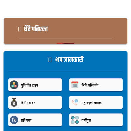
धेरै पढिएका
थप जानकारी
युनिकोड टाइप
मिति परिवर्तन
विनिमय दर
महत्त्वपूर्ण सम्पर्क
राशिफल
वर्गीकृत