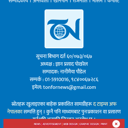
सम्पादकीय
अन्तर्वार्ता
खानपान
राजनीति
मौसम
कर्पोरेट
सूचना बिभाग दर्त ६०/०७३/०६७
अध्यक्ष : ज्ञान प्रसाद पोखरेल
सम्पादक: नानीमैया पौडेल
सम्पर्क : 01-5910016, ९८४००६७२८६
इमेल:
tonfornews@gmail.com
स्रोतहरू खुलाइएका बाहेक प्रकाशित सामग्रीहरू
द टाइम्स अफ
नेपालका
सम्पत्ति हुन् । कुनै पनि माध्यमबाट पुनःप्रकाशन वा प्रसारण
गर्नुअघि अनुमति लिनुहुन अनुरोध छ ।