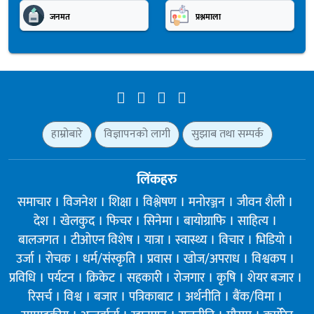
जनमत
प्रश्नमाला
हाम्रोबारे
विज्ञापनको लागी
सुझाब तथा सम्पर्क
लिंकहरु
समाचार
विजनेश
शिक्षा
विश्लेषण
मनोरञ्जन
जीवन शैली
देश
खेलकुद
फिचर
सिनेमा
बायोग्राफि
साहित्य
बालजगत
टीओएन विशेष
यात्रा
स्वास्थ्य
विचार
भिडियो
उर्जा
रोचक
धर्म/संस्कृति
प्रवास
खोज/अपराध
विश्वकप
प्रविधि
पर्यटन
क्रिकेट
सहकारी
रोजगार
कृषि
शेयर बजार
रिसर्च
विश्व
बजार
पत्रिकाबाट
अर्थनीति
बैंक/विमा