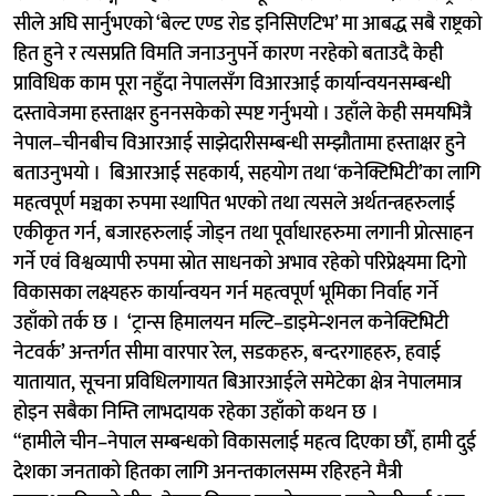
सीले अघि सार्नुभएको ‘बेल्ट एण्ड रोड इनिसिएटिभ’ मा आबद्ध सबै राष्ट्रको
हित हुने र त्यसप्रति विमति जनाउनुपर्ने कारण नरहेको बताउदै केही
प्राविधिक काम पूरा नहुँदा नेपालसँग विआरआई कार्यान्वयनसम्बन्धी
दस्तावेजमा हस्ताक्षर हुननसकेको स्पष्ट गर्नुभयो । उहाँले केही समयभित्रै
नेपाल–चीनबीच विआरआई साझेदारीसम्बन्धी सम्झौतामा हस्ताक्षर हुने
बताउनुभयो । बिआरआई सहकार्य, सहयोग तथा ‘कनेक्टिभिटी’का लागि
महत्वपूर्ण मञ्चका रुपमा स्थापित भएको तथा त्यसले अर्थतन्त्रहरुलाई
एकीकृत गर्न, बजारहरुलाई जोड्न तथा पूर्वाधारहरुमा लगानी प्रोत्साहन
गर्ने एवं विश्वव्यापी रुपमा स्रोत साधनको अभाव रहेको परिप्रेक्ष्यमा दिगो
विकासका लक्ष्यहरु कार्यान्वयन गर्न महत्वपूर्ण भूमिका निर्वाह गर्ने
उहाँको तर्क छ । ‘ट्रान्स हिमालयन मल्टि–डाइमेन्शनल कनेक्टिभिटी
नेटवर्क’ अन्तर्गत सीमा वारपार रेल, सडकहरु, बन्दरगाहहरु, हवाई
यातायात, सूचना प्रविधिलगायत बिआरआईले समेटेका क्षेत्र नेपालमात्र
होइन सबैका निम्ति लाभदायक रहेका उहाँको कथन छ ।
“हामीले चीन–नेपाल सम्बन्धको विकासलाई महत्व दिएका छौँ, हामी दुई
देशका जनताको हितका लागि अनन्तकालसम्म रहिरहने मैत्री