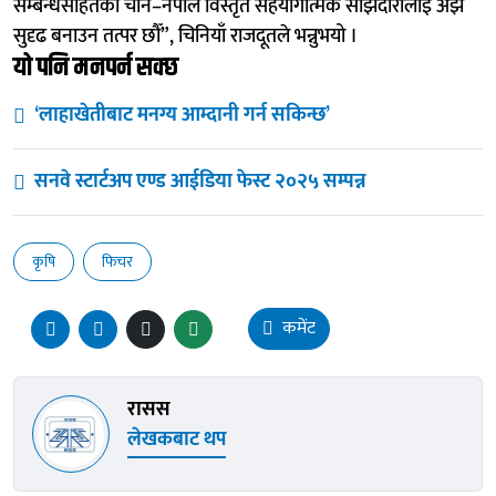
सम्बन्धसहितको चीन–नेपाल विस्तृत सहयोगात्मक साझेदारीलाई अझ
सुदृढ बनाउन तत्पर छौँ”, चिनियाँ राजदूतले भन्नुभयो ।
यो पनि मनपर्न सक्छ
‘लाहाखेतीबाट मनग्य आम्दानी गर्न सकिन्छ’
सनवे स्टार्टअप एण्ड आईडिया फेस्ट २०२५ सम्पन्न
कृषि
फिचर
कमेंट
रासस
लेखकबाट थप