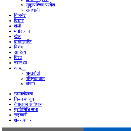
सुदूरपश्चिम प्रदेश
राजधानी
विजनेश
विचार
शैली
मनोरञ्जन
खेल
बायोग्राफि
विशेष
साहित्य
विश्व
स्वास्थ्य
अन्य
अन्तर्वार्ता
पत्रिकाबाट
मौसम
उद्यमशीलता
नियम कानुन
नेपालको संविधान
प्रतिनिधि सभा
सहकारी
शेयर बजार