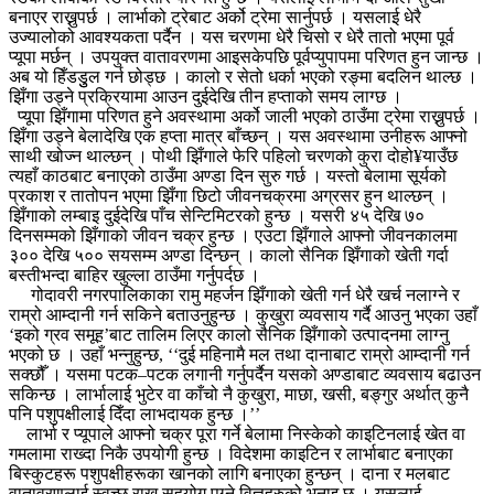
बनाएर राख्नुपर्छ । लार्भाको ट्रेबाट अर्को ट्रेमा सार्नुपर्छ । यसलाई धेरै
उज्यालोको आवश्यकता पर्दैन । यस चरणमा धेरै चिसो र धेरै तातो भएमा पूर्व
प्यूपा मर्छन् । उपयुक्त वातावरणमा आइसकेपछि पूर्वप्युपापमा परिणत हुन जान्छ ।
अब यो हिँडडुुल गर्न छोड्छ । कालो र सेतो धर्का भएको रङ्मा बदलिन थाल्छ ।
झिँगा उड्ने प्रक्रियामा आउन दुईदेखि तीन हप्ताको समय लाग्छ ।
प्यूपा झिँगामा परिणत हुने अवस्थामा अर्को जाली भएको ठाउँमा ट्रेमा राख्नुपर्छ ।
झिँगा उड्ने बेलादेखि एक हप्ता मात्र बाँच्छन् । यस अवस्थामा उनीहरू आफ्नो
साथी खोज्न थाल्छन् । पोथी झिँगाले फेरि पहिलो चरणको कुरा दोहो¥याउँछ
त्यहाँ काठबाट बनाएको ठाउँमा अण्डा दिन सुरु गर्छ । यस्तो बेलामा सूर्यको
प्रकाश र तातोपन भएमा झिँगा छिटो जीवनचक्रमा अग्रसर हुन थाल्छन् ।
झिँगाको लम्बाइ दुईदेखि पाँच सेन्टिमिटरको हुन्छ । यसरी ४५ देखि ७०
दिनसम्मको झिँगाको जीवन चक्र हुन्छ । एउटा झिँगाले आफ्नो जीवनकालमा
३०० देखि ५०० सयसम्म अण्डा दिन्छन् । कालो सैनिक झिँगाको खेती गर्दा
बस्तीभन्दा बाहिर खुल्ला ठाउँमा गर्नुपर्दछ ।
गोदावरी नगरपालिकाका रामु महर्जन झिँगाको खेती गर्न धेरै खर्च नलाग्ने र
राम्रो आम्दानी गर्न सकिने बताउनुहुन्छ । कुखुरा व्यवसाय गर्दै आउनु भएका उहाँ
‘इको ग्रव समूह’बाट तालिम लिएर कालो सैनिक झिँगाको उत्पादनमा लाग्नु
भएको छ । उहाँ भन्नुहुन्छ, ‘‘दुई महिनामै मल तथा दानाबाट राम्रो आम्दानी गर्न
सक्छौँ । यसमा पटक–पटक लगानी गर्नुपर्दैन यसको अण्डाबाट व्यवसाय बढाउन
सकिन्छ । लार्भालाई भुटेर वा काँचो नै कुखुरा, माछा, खसी, बङ्गुर अर्थात् कुनै
पनि पशुपक्षीलाई दिँदा लाभदायक हुन्छ ।’’
लार्भा र प्यूपाले आफ्नो चक्र पूरा गर्ने बेलामा निस्केको काइटिनलाई खेत वा
गमलामा राख्दा निकै उपयोगी हुन्छ । विदेशमा काइटिन र लार्भाबाट बनाएका
बिस्कुटहरू पशुपक्षीहरूका खानको लागि बनाएका हुन्छन् । दाना र मलबाट
वातावरणलाई स्वच्छ राख्न सहयोग पुग्ने विज्ञहरुको भनाइ छ । यसलाई