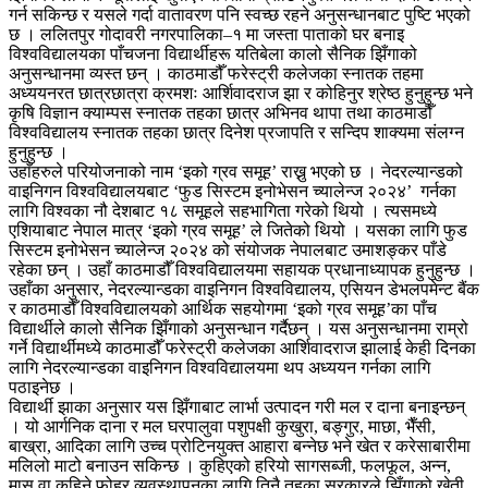
गर्न सकिन्छ र यसले गर्दा वातावरण पनि स्वच्छ रहने अनुसन्धानबाट पुष्टि भएको
छ । ललितपुर गोदावरी नगरपालिका–१ मा जस्ता पाताको घर बनाइ
विश्वविद्यालयका पाँचजना विद्यार्थीहरू यतिबेला कालो सैनिक झिँगाको
अनुसन्धानमा व्यस्त छन् । काठमाडौँ फरेस्ट्री कलेजका स्नातक तहमा
अध्ययनरत छात्रछात्रा क्रमशः आर्शिवादराज झा र कोहिनुर श्रेष्ठ हुनुहुन्छ भने
कृषि विज्ञान क्याम्पस स्नातक तहका छात्र अभिनव थापा तथा काठमाडौँ
विश्वविद्यालय स्नातक तहका छात्र दिनेश प्रजापति र सन्दिप शाक्यमा संलग्न
हुनुहुन्छ ।
उहाँहरुले परियोजनाको नाम ‘इको ग्रव समूह’ राख्नु भएको छ । नेदरल्यान्डको
वाइनिगन विश्वविद्यालयबाट ‘फुड सिस्टम इनोभेसन च्यालेन्ज २०२४’ गर्नका
लागि विश्वका नौ देशबाट १८ समूहले सहभागिता गरेको थियो । त्यसमध्ये
एशियाबाट नेपाल मात्र ‘इको ग्रव समूह’ ले जितेको थियो । यसका लागि फुड
सिस्टम इनोभेसन च्यालेन्ज २०२४ को संयोजक नेपालबाट उमाशङ्कर पाँडे
रहेका छन् । उहाँ काठमाडौँ विश्वविद्यालयमा सहायक प्रधानाध्यापक हुनुहुन्छ ।
उहाँका अनुसार, नेदरल्यान्डका वाइनिगन विश्वविद्यालय, एसियन डेभलपमेन्ट बैंक
र काठमाडौँ विश्वविद्यालयको आर्थिक सहयोगमा ‘इको ग्रव समूह’का पाँच
विद्यार्थीले कालो सैनिक झिँगाको अनुसन्धान गर्दैछन् । यस अनुसन्धानमा राम्रो
गर्ने विद्यार्थीमध्ये काठमाडौँ फरेस्ट्री कलेजका आर्शिवादराज झालाई केही दिनका
लागि नेदरल्यान्डका वाइनिगन विश्वविद्यालयमा थप अध्ययन गर्नका लागि
पठाइनेछ ।
विद्यार्थी झाका अनुसार यस झिँगाबाट लार्भा उत्पादन गरी मल र दाना बनाइन्छन्
। यो आर्गनिक दाना र मल घरपालुवा पशुपक्षी कुखुरा, बङ्गुर, माछा, भैँसी,
बाख्रा, आदिका लागि उच्च प्रोटिनयुक्त आहारा बन्नेछ भने खेत र करेसाबारीमा
मलिलो माटो बनाउन सकिन्छ । कुहिएको हरियो सागसब्जी, फलफूल, अन्न,
मासु वा कुहिने फोहर व्यवस्थापनका लागि तिनै तहका सरकारले झिँगाको खेती