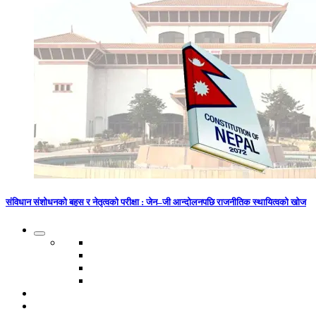
संविधान संशोधनको बहस र नेतृत्वको परीक्षा : जेन–जी आन्दोलनपछि राजनीतिक स्थायित्वको खोज