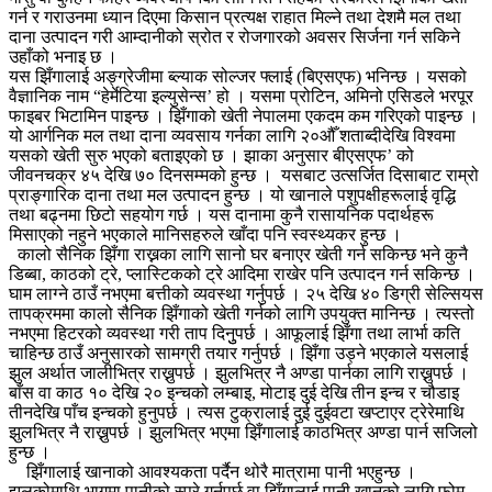
गर्न र गराउनमा ध्यान दिएमा किसान प्रत्यक्ष राहात मिल्ने तथा देशमै मल तथा
दाना उत्पादन गरी आम्दानीको स्रोत र रोजगारको अवसर सिर्जना गर्न सकिने
उहाँको भनाइ छ ।
यस झिँगालाई अङ्ग्रेजीमा ब्ल्याक सोल्जर फ्लाई (बिएसएफ) भनिन्छ । यसको
वैज्ञानिक नाम “हेर्मेटिया इल्युसेन्स’ हो । यसमा प्रोटिन, अमिनो एसिडले भरपूर
फाइबर भिटामिन पाइन्छ । झिँगाको खेती नेपालमा एकदम कम गरिएको पाइन्छ ।
यो आर्गनिक मल तथा दाना व्यवसाय गर्नका लागि २०औँ शताब्दीदेखि विश्वमा
यसको खेती सुरु भएको बताइएको छ । झाका अनुसार बीएसएफ’ को
जीवनचक्र ४५ देखि ७० दिनसम्मको हुन्छ । यसबाट उत्सर्जित दिसाबाट राम्रो
प्राङ्गारिक दाना तथा मल उत्पादन हुन्छ । यो खानाले पशुपक्षीहरूलाई वृद्धि
तथा बढ्नमा छिटो सहयोग गर्छ । यस दानामा कुनै रासायनिक पदार्थहरू
मिसाएको नहुने भएकाले मानिसहरुले खाँदा पनि स्वस्थ्यकर हुन्छ ।
कालो सैनिक झिँगा राख्नका लागि सानो घर बनाएर खेती गर्न सकिन्छ भने कुनै
डिब्बा, काठको ट्रे, प्लास्टिकको ट्रे आदिमा राखेर पनि उत्पादन गर्न सकिन्छ ।
घाम लाग्ने ठाउँ नभएमा बत्तीको व्यवस्था गर्नुपर्छ । २५ देखि ४० डिग्री सेल्सियस
तापक्रममा कालो सैनिक झिँगाको खेती गर्नको लागि उपयुक्त मानिन्छ । त्यस्तो
नभएमा हिटरको व्यवस्था गरी ताप दिनुुपर्छ । आफूलाई झिँगा तथा लार्भा कति
चाहिन्छ ठाउँ अनुसारको सामग्री तयार गर्नुपर्छ । झिँगा उड्ने भएकाले यसलाई
झुल अर्थात जालीभित्र राख्नुपर्छ । झुलभित्र नै अण्डा पार्नका लागि राख्नुपर्छ ।
बाँस वा काठ १० देखि २० इन्चको लम्बाइ, मोटाइ दुई देखि तीन इन्च र चौडाइ
तीनदेखि पाँच इन्चको हुनुपर्छ । त्यस टुक्रालाई दुई दुईवटा खप्टाएर ट्रेरेमाथि
झुलभित्र नै राख्नुपर्छ । झुलभित्र भएमा झिँगालाई काठभित्र अण्डा पार्न सजिलो
हुन्छ ।
झिँगालाई खानाको आवश्यकता पर्दैन थोरै मात्रामा पानी भएहुन्छ ।
झुलकोमाथि भागमा पानीको स्प्रे गर्नुपर्छ वा झिँगालाई पानी खानको लागि फोम