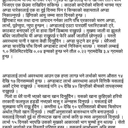
भिजाएर एक छेउमा राखिदिन सकिन्छ । काठको कप्टेरोको मसिनो भागमा गएर
अण्डा पारेकालाई एक वा दुई दिनमा पिन र सिन्काको सहायताले अण्डा
निकाल्नुपर्छ । झिँगाको आयु जम्मा सात दिनको हुन्छ ।
झिँगाबाट मल तथा दाना उत्पादन गर्नका लागि पाँच प्रकारको चरण अण्डा,
लार्भा, पूर्वप्युपा, प्युपा हुन्छन् । अण्डालाई एउटा पारदर्शी प्लास्टिकको ट्रे,
काठबाट बनाएको ट्रे वा हावा छिर्ने डिब्बामा राख्नुपर्छ । मुखमा जाली वा झुलले
बाँधेर जालीमाथि यी अण्डा राख्नुपर्छ र फेरि अर्को जालीले छोप्नुपर्छ । यस्तो
अवस्थामा पानी र खाना केही दिनुहुँदैन । अण्डा फुट्ने डर हुन्छ । धेरैजसो
अण्डा चारदेखि पाँच दिनमै अण्डाबाट लार्भा निस्किन् थाल्छ । यसको लम्बाई
१.० मिलिमिटरदेखि ०.०४ इन्चको हुन्छ भने तौल ०.२२ ग्रामदेखि ३.४ ग्रामको
हुन्छ ।
अण्डालाई लार्भा अवस्थामा आउन एक हप्ता लाग्छ भने लर्भाको चरण औसत १४
देखि १७ दिनसम्मको हुन्छ । अण्डाबाट लार्भा अवस्थामा आउने वित्तिकै यसलाई
अर्को ट्रेमा राख्नुपर्छ । यसलाई पनि २५ देखि ४० डिग्रीको बीचको तापक्रममा
राख्नुपर्छ ।
गिलो वा धेरै पानी भएको खाना खान दिनुहुँदैन। यसको खाना कुहिएको हरियो
तरकारी फलफुल हड्डी नभएको मासु र अन्नहरू दिनुपर्छ । यसलाई धेरै
सुक्खामा पनि राख्नु हुँदैन । कम्तीमा ६० देखि ९० प्रतिशतको बीचमा चिसोपन
अर्थात् गिलो खान दिनुपर्छ । त्यहीँ अनुसारको बासस्थान पनि बनाउनुपर्छ ।
यसलाई दिनको दुई वा तीनपटक खाना लार्भा कति छ त्यस अनुसारले दिनुपर्छ ।
लार्भा १५ दिनको भएपछि उसको मुखको आकारको भाग चुच्चो हुन थाल्छ । सेतो
रङको लार्वाको रङ विस्तारै परिणत हुन्छ । यसलाई लार्भाभन्दा अलि सुखा