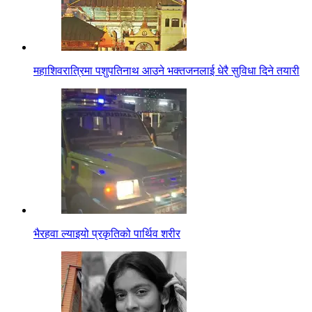
महाशिवरात्रिमा पशुपतिनाथ आउने भक्तजनलाई धेरै सुविधा दिने तयारी
भैरहवा ल्याइयो प्रकृतिको पार्थिव शरीर