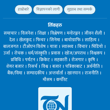
हाम्रोबारे
विज्ञापनको लागी
सुझाब तथा सम्पर्क
लिंकहरु
समाचार
विजनेश
शिक्षा
विश्लेषण
मनोरञ्जन
जीवन शैली
देश
खेलकुद
फिचर
सिनेमा
बायोग्राफि
साहित्य
बालजगत
टीओएन विशेष
यात्रा
स्वास्थ्य
विचार
भिडियो
उर्जा
रोचक
धर्म/संस्कृति
प्रवास
खोज/अपराध
विश्वकप
प्रविधि
पर्यटन
क्रिकेट
सहकारी
रोजगार
कृषि
शेयर बजार
रिसर्च
विश्व
बजार
पत्रिकाबाट
अर्थनीति
बैंक/विमा
सम्पादकीय
अन्तर्वार्ता
खानपान
राजनीति
मौसम
कर्पोरेट