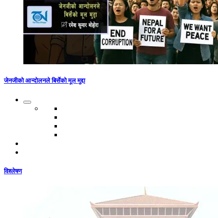
जेनजीको आन्दोलनले बिर्सेको मूल मुद्दा
विश्लेषण