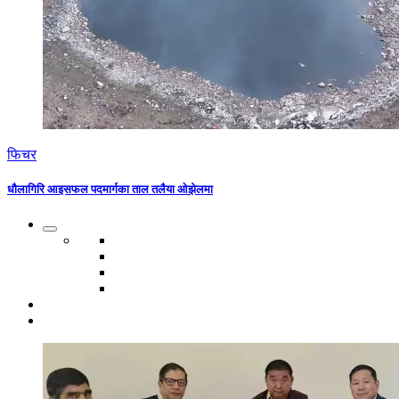
फिचर
धौलागिरि आइसफल पदमार्गका ताल तलैया ओझेलमा