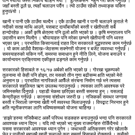
पनि स्थायी जस्तै निकाय चाहिने भयो । ‘डुप्लिकेसन’ नहुने गरी काम गर्नुपर्छ ।
जहाँ बस्ती ठूलै छ, त्यहाँ चलाउन पर्दैन । त्यो ठाउँमा रहेको तथ्याङ्क यकिन
हुनुप¥यो ।
खानी र पानी एकै ठाउँमा चल्दैन । एकै ठाउँमा खानी र पानी चलाउने कुराले नै
नदीको सतह माथि आउने, यसबाट दायाँबायाँको बस्ती र खेतीपाती सबै
हान्दोरहेछ । अर्को कृषि क्षेत्रमा पनि ठूलो क्षति भएको छ । कृषि मन्त्रालय पनि
उदासीन बस्न मिल्दैन । चौपायाहरु पनि मरेका छन्भने खेतीपानी पनि ध्वस्त
भएका छन् । प्रभावित किसानलाई राहत दिन सरकारले युद्धस्तरमा काम गर्नुपर्छ
। यो काम आउँदो वैशाख÷जेठसम्म सक्नेगरी योजना र बजेट व्यवस्था गर्नुपर्छ ।
समस्याहरुको यकिन गर्ने, समस्या समाधान हुने नीति लिने, योजना बनाउने र
कार्यान्वयन प्रक्रियामा एकीकृत ढङ्गले काम गर्नुपर्छ ।
सरकारको हिसाबले रु १६/१७ अर्बको क्षति भएको छ । गोरखा भूकम्पको
तुलनामा यो केही पनि होइन, तर यसको तीन गुणा बढीसम्म क्षति भएको मेरो
अनुमान छ । प्रभावित नागरिकले आफैँले संरचना निर्माण गर्छ भने त्यसमा
सरकारले सहुलियत ऋण उपलब्ध गराउनुपर्छ । त्यसका लागि आवश्यक परे
जमिनसमेत दिनुपर्छ । पहाडी भेकमा छरिएका बस्ती समस्या हुन् । यसलाई
केन्द्रीकृत गर्नुपर्छ । कानुनमा संशोधन जरुरी छ । नजिकको समथर जग्गामा
बस्ती र भिरालो जग्गामा खेती गर्ने व्यवस्था मिलाउनुपर्छ । विपद्बाट निरन्तर हुने
क्षति न्यूनीकरणका लागि भविष्यसम्मको योजना चाहिन्छ ।
‘हाइवे’हरुमा नजिकैबाट अर्को परिपथ सडकहरु बनाउनुपर्छ भन्दा पनि सरकारले
आवश्यक ध्यान दिएन । यदि त्यो भएको भए मुख्य राजमार्गहरु रोकिँदैनथे ।
यसमा सरकारको आवश्यक ध्यान पुगेन । जथाभावी अतिक्रमण गरेर खोलाकै
छेउ र पानीको मुहानमै खानी चलाउने कुरा सम्पूर्ण हिसाबले रोक्नुपर्छ । कसैको