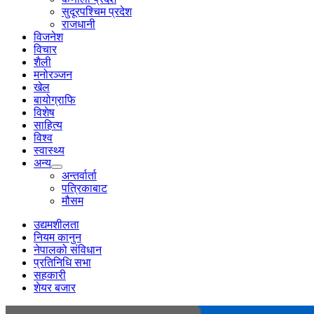
सुदूरपश्चिम प्रदेश
राजधानी
विजनेश
विचार
शैली
मनोरञ्जन
खेल
बायोग्राफि
विशेष
साहित्य
विश्व
स्वास्थ्य
अन्य
अन्तर्वार्ता
पत्रिकाबाट
मौसम
उद्यमशीलता
नियम कानुन
नेपालको संविधान
प्रतिनिधि सभा
सहकारी
शेयर बजार