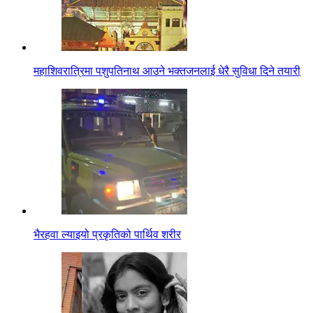
महाशिवरात्रिमा पशुपतिनाथ आउने भक्तजनलाई धेरै सुविधा दिने तयारी
भैरहवा ल्याइयो प्रकृतिको पार्थिव शरीर