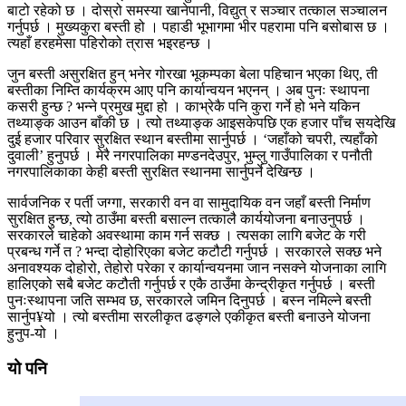
बाटो रहेको छ । दोस्रो समस्या खानेपानी, विद्युत् र सञ्चार तत्काल सञ्चालन
गर्नुपर्छ । मुख्यकुरा बस्ती हो । पहाडी भूभागमा भीर पहरामा पनि बसोबास छ ।
त्यहाँ हरहमेसा पहिरोको त्रास भइरहन्छ ।
जुन बस्ती असुरक्षित हुन् भनेर गोरखा भूकम्पका बेला पहिचान भएका थिए, ती
बस्तीका निम्ति कार्यक्रम आए पनि कार्यान्वयन भएनन् । अब पुनः स्थापना
कसरी हुन्छ ? भन्ने प्रमुख मुद्दा हो । काभ्रेकै पनि कुरा गर्ने हो भने यकिन
तथ्याङ्क आउन बाँकी छ । त्यो तथ्याङ्क आइसकेपछि एक हजार पाँच सयदेखि
दुई हजार परिवार सुरक्षित स्थान बस्तीमा सार्नुपर्छ । ‘जहाँको चपरी, त्यहाँको
दुवाली’ हुनुपर्छ । मेरै नगरपालिका मण्डनदेउपुर, भुम्लु गाउँपालिका र पनौती
नगरपालिकाका केही बस्ती सुरक्षित स्थानमा सार्नुपर्ने देखिन्छ ।
सार्वजनिक र पर्ती जग्गा, सरकारी वन वा सामुदायिक वन जहाँ बस्ती निर्माण
सुरक्षित हुन्छ, त्यो ठाउँमा बस्ती बसाल्न तत्कालै कार्ययोजना बनाउनुपर्छ ।
सरकारले चाहेको अवस्थामा काम गर्न सक्छ । त्यसका लागि बजेट के गरी
प्रबन्ध गर्ने त ? भन्दा दोहोरिएका बजेट कटौटी गर्नुपर्छ । सरकारले सक्छ भने
अनावश्यक दोहोरो, तेहोरो परेका र कार्यान्वयनमा जान नसक्ने योजनाका लागि
हालिएको सबै बजेट कटौती गर्नुपर्छ र एकै ठाउँमा केन्द्रीकृत गर्नुपर्छ । बस्ती
पुनःस्थापना जति सम्भव छ, सरकारले जमिन दिनुपर्छ । बस्न नमिल्ने बस्ती
सार्नुप¥यो । त्यो बस्तीमा सरलीकृत ढङ्गले एकीकृत बस्ती बनाउने योजना
हुनुप-यो ।
यो पनि