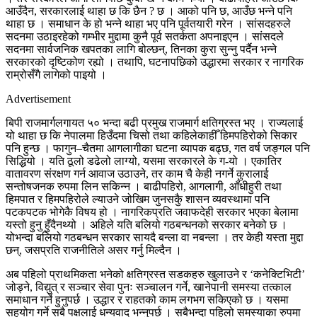
आउँदैन, सरकारलाई थाहा छ कि छैन ? छ । आको पनि छ, आउँछ भन्ने पनि
थाहा छ । समाधान के हो भन्ने थाहा भए पनि पूर्वतयारी गरेन । सांसदहरुले
सदनमा उठाइरहेको गम्भीर मुद्दामा कुनै पूर्व सतर्कता अपनाइएन । सांसदले
सदनमा सार्वजनिक खपतका लागि बोल्छन्, तिनका कुरा सुन्नु पर्दैन भन्ने
सरकारको दृष्टिकोण रह्यो । तथापि, घटनापछिको उद्धारमा सरकार र नागरिक
राम्रोसँगै लागेको पाइयो ।
Advertisement
बिपी राजमार्गलगायत ५० भन्दा बढी प्रमुख राजमार्ग क्षतिग्रस्त भए । राज्यलाई
यो थाहा छ कि नेपालमा हिउँदमा चिसो तथा कहिलेकाहीँ हिमपहिरोको सिकार
पनि हुन्छ । फागुन–चैतमा आगलागीका घटना व्यापक बढ्छ, गत वर्ष जङ्गल पनि
सिद्धियो । यति ठूलो डढेलो लाग्यो, यसमा सरकारले के ग-यो । एकातिर
वातावरण संरक्षण गर्न आवाज उठाउने, तर काम चै केही नगर्ने कुरालाई
सन्तोषजनक रुपमा लिन सकिन्न । बाढीपहिरो, आगलागी, आँधीहुरी तथा
हिमपात र हिमपहिरोले ल्याउने जोखिम जुनसकुै शासन व्यवस्थामा पनि
पटकपटक भोगेकै विषय हो । नागरिकप्रति जवाफदेही सरकार भएका बेलामा
यस्तो हुनु हुँदैनथ्यो । अहिले यति बलियो गठबन्धनको सरकार बनेको छ ।
योभन्दा बलियो गठबन्धन सरकार सायदै बन्ला वा नबन्ला । तर केही यस्ता मुद्दा
छन्, जसप्रति राजनीतिले असर गर्नु मिल्दैन ।
अब पहिलो प्राथमिकता भनेको क्षतिग्रस्त सडकहरु खुलाउने र ‘कनेक्टिभिटी’
जोड्ने, विद्युत् र सञ्चार सेवा पुनः सञ्चालन गर्ने, खानेपानी समस्या तत्काल
समाधान गर्ने हुनुपर्छ । उद्धार र राहतको काम लगभग सकिएको छ । यसमा
सहयोग गर्ने सबै पक्षलाई धन्यवाद भन्नुपर्छ । सबैभन्दा पहिलो समस्याका रुपमा