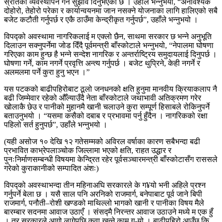
स्रोतको व्यवस्थापन गर्न सुझाव दिनुभएको छ । उहाँले भन्नुभयो, “अनावश्यक
दोहोरो, तेहोरो परेका र कार्यान्वयनमा जान नसक्ने योजनाका लागि हालिएको सबै
बजेट कटौती गर्नुपर्छ र एकै ठाउँमा केन्द्रीकृत गर्नुपर्छ”, उहाँले भन्नुभयो ।
विपद्को अवस्थामा नागरिकलाई म एक्लो छैन, साथमा सरकार छ भन्ने अनुभूति
दिलाउन सक्नुपर्नेमा जोड दिँदै पूर्वमन्त्री बाँस्कोटाले भन्नुभयो, “नेपालमा घोषणा
गरिएका काम हुन्छ है भन्ने सन्देश नागरिक र अन्तर्राष्ट्रिय समुदायलाई दिनुपर्छ ।
घोषणा गर्ने, काम नगर्ने प्रवृत्ति अन्त्य गर्नुपर्छ । बजेट थुप्रिने, केही नगर्ने र
अलमलमा पर्ने कुरा हुनु भएन ।”
यस पटकको बाढीपहिरोबाट ठूलो जनधनको क्षति हुनुमा मानवीय क्रियाकलाप नै
बढी जिम्मेवार रहेको औँल्याउँदै नेता बाँस्कोटाले जथाभावी अतिक्रमण गरेर
खोलाकै छेउ र पानीको मुहानमै खानी चलाउने कुरा सम्पूर्ण हिसाबले रोकिनुपर्ने
बताउनुभयो । “यसमा कसैको दबाब र प्रभावमा पर्नु हुँदैन । नागरिकको रक्षा
पहिलो सर्त हुनुपर्छ”, उहाँले भन्नुभयो ।
(यही असोज १० देखि १२ गतेसम्मको अविरल वर्षाका कारण सबैभन्दा बढी
प्रभावित काभ्रेपलाञ्चोक जिल्लामा भएको क्षति, राहत उद्धार र
पुनःनिर्माणसम्बन्धी विषयमा केन्द्रित रहेर पूर्वसञ्चारमन्त्री बाँस्कोटासँग राससले
गरेको कुराकानीको सम्पादित अंशः)
विपद्को अवस्थाभन्दा तीन महिनाअघि सरकारले के ग¥यो भनी अहिले प्रश्न
गर्नुपर्ने बेला छ । यसै साल पनि अरनिको राजमार्ग, बनेपाबाट पूर्व जाने बिपी
राजमार्ग, पनौती–रोशी खण्डको माथिल्लो भागको खानी र पानीका विषय मैले
बारम्बार सदनमा आवाज उठाएँ । संसद्मै निरन्तर आवाज उठाउने मध्ये म एक हुँ
। तर सरकारले आगो लागेपछि कुवा खन्ने काम ग-यो । बाढीपहिरो आउँछ कि