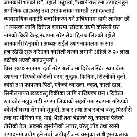
जानकारी भएको छ”, उहाँले भन्नुभयो, “स्थानीयस्तरमा उत्पादन हुने
अर्गानिक खाद्यवस्तु तथा हस्तकलाका सामग्री उत्पादकलाई
व्यावसायिक बनाउँदै बजारीकरण गर्ने अभियानमा हामी लागेका छौँ
।” त्यसका लागि दिक्तेल बजारमा ‘खोटाङ उद्यमी कोसेली घर’
नामको बिक्री केन्द्र स्थापना गरेर सेवा दिन थालिएको उहाँले
जानकारी दिनुभयो । अध्यक्ष राईले स्थापनाकालमा रु सात
हजारदेखि सुरु गरिएको कोसेली घरको लगानी अहिले रु २० लाख
बढीको भएको बताउनुभयो ।
विसं २०८० साउनमा दर्ता गरेर असोजमा दिक्तेलस्थित रत्नपार्कमा
स्थापना गरिएको कोसेली घरमा गुन्द्रुक, किनिमा, सिस्नोको धुलो,
कोदो तथा फापरको पिठो, मकैको च्याख्ला, कहत, कालो दाल,
सिमीलगायत खाद्यवस्तु बिक्रीका लागि राखिएका छन् । दिक्तेल
रुपाकोट मझुवागढी नगरपालिकाको सहयोगमा स्थापना गरिएको
कोसेलीघरमा राँगाको सुकुटी, अचार तथा अचारजन्य वस्तु, भिरमौरी
तथा घर मौरीको मह, गाई, भैँसी तथा भेडाको घ्यू, कोलमा पेलेको
तोरीको तेल, अकबरे खुर्सानीको अचार, घरेलु जाँड तथा रक्सी
उत्पादनमा प्रयोग हुने मर्चा, जडीबुटीजन्य वस्तुका साथै हस्तकलाका