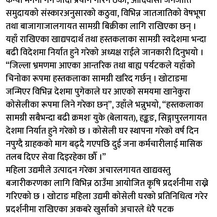
कन्या मगनी गर्न जाँदा प्रयोग गरिने ठेकी, आदिवासी जनजाति
समुदायको संस्कारअनुसारको कठुवा, विभिन्न जातजातिको वेषभूषा
तथा बाजागाजालगायत सामग्री बिक्रीका लागि राखिएका छन् ।
यहाँ राखिएका खाद्यपदार्थ तथा हस्तकलाका सामग्री स्वदेशमा भन्दा
बढी विदेशमा निर्यात हुने गरेको अध्यक्ष राईले जानकारी दिनुभयो ।
“जिल्ला भ्रमणमा आएका आन्तरिक तथा बाह्य पर्यटकले यहाँको
चिनोका रूपमा हस्तकलाका सामग्री खरिद गर्छन् । खोटाङमा
जन्मिएर विभिन्न देशमा पुगेकाले घर आएको समयमा खानेकुरा
कोसेलीका रूपमा लिने गरेका छन्”, उहाँले भन्नुभयो, “हस्तकलाका
सामग्री सबैभन्दा बढी क्रमशः युके (बेलायत), हङ्कङ, सिङ्गापुरलगायत
देशमा निर्यात हुने गरेको छ । कोसेली घर स्थापना गरेको वर्ष दिन
नपुग्दै ग्राहकको माग बढ्दै गएपछि दुई जना कर्मचारीलाई मासिक
तलब दिएर सेवा दिइरहेका छौँ ।”
महिला उद्यमीले उत्पादन गरेका अचारलगायत खाद्यवस्तु
बजारीकरणका लागि विभिन्न ठाउँमा आयोजित कृषि प्रदर्शनीमा राख्ने
गरिएको छ । खोटाङ महिला उद्यमी कोसेली घरको प्रतिनिधित्व गरेर
प्रदर्शनीमा राखिएका अकबरे खुर्साको अचारले धेरै पटक