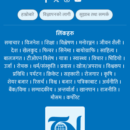
हाम्रोबारे
विज्ञापनको लागी
सुझाब तथा सम्पर्क
लिंकहरु
समाचार
विजनेश
शिक्षा
विश्लेषण
मनोरञ्जन
जीवन शैली
देश
खेलकुद
फिचर
सिनेमा
बायोग्राफि
साहित्य
बालजगत
टीओएन विशेष
यात्रा
स्वास्थ्य
विचार
भिडियो
उर्जा
रोचक
धर्म/संस्कृति
प्रवास
खोज/अपराध
विश्वकप
प्रविधि
पर्यटन
क्रिकेट
सहकारी
रोजगार
कृषि
शेयर बजार
रिसर्च
विश्व
बजार
पत्रिकाबाट
अर्थनीति
बैंक/विमा
सम्पादकीय
अन्तर्वार्ता
खानपान
राजनीति
मौसम
कर्पोरेट