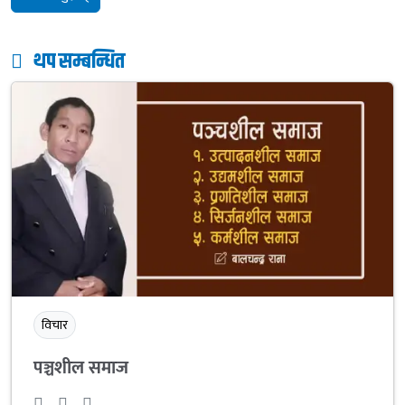
थप सम्बन्धित
विचार
पञ्चशील समाज