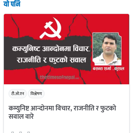
यो पनि
टी.ओ.एन
विश्लेषण
कम्युनिष्ट आन्दोनमा विचार, राजनीति र फुटको
सवाल वारे