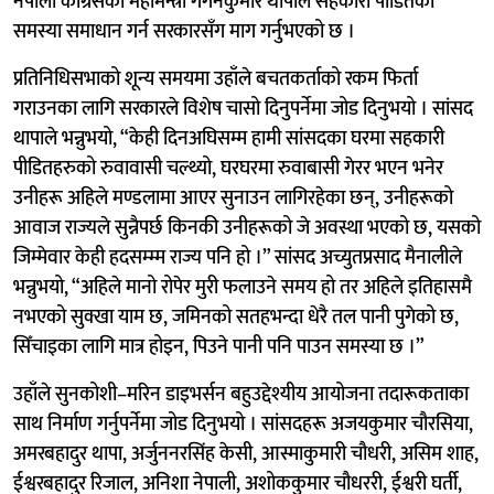
नेपाली कांग्रेसका महामन्त्री गगनकुमार थापाले सहकारी पीडितको
समस्या समाधान गर्न सरकारसँग माग गर्नुभएको छ ।
प्रतिनिधिसभाको शून्य समयमा उहाँले बचतकर्ताको रकम फिर्ता
गराउनका लागि सरकारले विशेष चासो दिनुपर्नेमा जोड दिनुभयो । सांसद
थापाले भन्नुभयो, “केही दिनअघिसम्म हामी सांसदका घरमा सहकारी
पीडितहरुको रुवावासी चल्थ्यो, घरघरमा रुवाबासी गेरर भएन भनेर
उनीहरू अहिले मण्डलामा आएर सुनाउन लागिरहेका छन्, उनीहरूको
आवाज राज्यले सुन्नैपर्छ किनकी उनीहरूको जे अवस्था भएको छ, यसको
जिम्मेवार केही हदसम्म्म राज्य पनि हो ।” सांसद अच्युतप्रसाद मैनालीले
भन्नुभयो, “अहिले मानो रोपेर मुरी फलाउने समय हो तर अहिले इतिहासमै
नभएको सुक्खा याम छ, जमिनको सतहभन्दा धेरै तल पानी पुगेको छ,
सिँचाइका लागि मात्र होइन, पिउने पानी पनि पाउन समस्या छ ।”
उहाँले सुनकोशी–मरिन डाइभर्सन बहुउद्देश्यीय आयोजना तदारूकताका
साथ निर्माण गर्नुपर्नेमा जोड दिनुभयो । सांसदहरू अजयकुमार चौरसिया,
अमरबहादुर थापा, अर्जुननरसिंह केसी, आस्माकुमारी चौधरी, असिम शाह,
ईश्वरबहादुर रिजाल, अनिशा नेपाली, अशोककुमार चौधररी, ईश्वरी घर्ती,