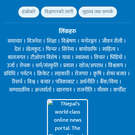
हाम्रोबारे
विज्ञापनको लागी
सुझाब तथा सम्पर्क
लिंकहरु
समाचार
विजनेश
शिक्षा
विश्लेषण
मनोरञ्जन
जीवन शैली
देश
खेलकुद
फिचर
सिनेमा
बायोग्राफि
साहित्य
बालजगत
टीओएन विशेष
यात्रा
स्वास्थ्य
विचार
भिडियो
उर्जा
रोचक
धर्म/संस्कृति
प्रवास
खोज/अपराध
विश्वकप
प्रविधि
पर्यटन
क्रिकेट
सहकारी
रोजगार
कृषि
शेयर बजार
रिसर्च
विश्व
बजार
पत्रिकाबाट
अर्थनीति
बैंक/विमा
सम्पादकीय
अन्तर्वार्ता
खानपान
राजनीति
मौसम
कर्पोरेट