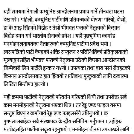
यही समयमा नेपाली कम्युनिष्ट आन्दोलनमा प्रभाव पार्ने तीनवटा घटना
देखापरे । पहिलो, कम्युनिष्ट पार्टीमाथि प्रतिवन्धको घोषणा गरियो, दोस्रो,
डा के आइ सिंहको विद्रोह र तेस्रो भीमदत्त पन्तको नेतृत्वको किसान
बिद्रोह दमन गर्न भारतीय सेनाको प्रवेश । यही पृष्ठभूमिमा कामरेड
मनमोहनलगायतका नेताहरुको कम्युनिष्ट पार्टीमा प्रवेश भयो ।
त्यसपछिको पार्टी केन्द्रको शक्ति सन्तुलन र परिस्थितिको प्रतिकुलताको
मूल्याङ्कनसहित भीमदत्त पन्तको नेतृत्वमा उठेको किसान आन्दोलनको
जिम्मेवारी लिन पार्टीले इन्कार ग¥यो । उपत्यका तथा बारा पर्सा रौतहटको
किसान आन्दोलनबाट हात झिक्यो र प्रतिबन्ध फुकुवाको लागि दरबारमा
लिखित बिन्तीपत्र हाल्यो ।
यही क्रममा पार्टीको नेतृत्वको परिवर्तन गरिएको थियोे तथा उपरोक्त सबै
काम मनमोहनको नेतृत्वमा भएका थिए । तर रेङ्क एण्ड फाइल यसमा
सन्तुष्ट थिएन र कर्माचार्य रेङ्क एण्ड फाइलसँगै उभिनुभयो । क
पुषपलालबाहेक सबै संस्थापक केन्द्रीय समितिमा पर्नुभएन । उहाँहरु
मतभेदसहित पार्टीमा सकृय रहनुभयो । मनमोहन चीनमा उपचारको लागि