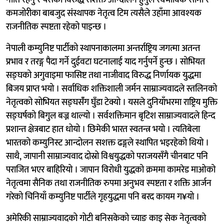
कमजोरीका बाबजुद संस्थापक नेतृत्व टिम त्यसैले उहाँमा आवश्यक
राजनीतिक स्पष्टता रहेको पाइन्छ ।
नेपाली कम्युनिष्ट पार्टीको स्थापनाकालमा अन्तर्राष्ट्रिय जगत्मा अतन्त
प्रभाव र तरङ्ग पैदा गर्ने दुईवटा घटनालाई याद गर्नुपर्ने हुन्छ । सोभियत
सङ्घको अगुवाइमा फासिष्ट तथा नाजीवाद विरुद्ध निर्णायक युद्धमा
बिजय प्राप्त भयो । सर्वाधिक शक्तिशाली जर्मन साम्राज्यवादले स्तलिनको
नेतृत्वको सोभियत सङ्घसँंग घुँडा टेक्यो । यसले दुनियाँभरमा राष्ट्रिय मुक्ति
सङ्घर्षको बिगुल बज्न थाल्यो । सर्वशक्तिमान बृटिश साम्राज्यवादले हिन्द
प्रशान्त क्षेत्रबाट हात धोयो । छिमेकी भारत स्वतन्त्र भयो । त्यतिबेला
भारतको कम्युनिस्ट आन्दोलन सशक्त ढङ्गले स्थापित भइरहेको थियो ।
साथै, जापानी साम्राज्यवाद दोस्रो विश्वयुद्धको पराजयसँगै चीनबाट पनि
पराजित भएर बाहिरियो । जापान विरोधी युद्धको क्रममा कामरेड माओको
नेतृत्वमा सैनिक तथा राजनीतिक रुपमा अनुभव स्पष्टता र शक्ति आर्जन
गरेको चिनियाँ कम्युनिष्ट पार्टीले गृहयुद्धमा पनि बरद कायम ग¥यो ।
अमेरिकी साम्राज्यवादको गोटी बनिसकेको च्याङ काइ सेक नेतृत्वको