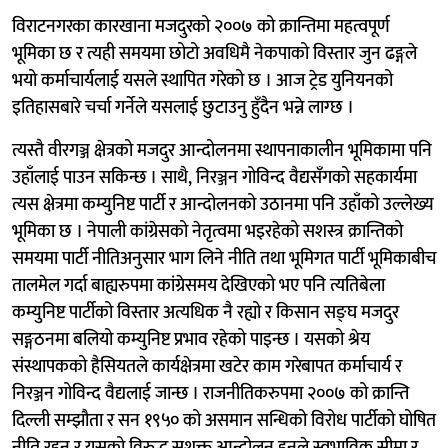
विराटनगरका कारखाना मजदुरको २००७ को क्रान्तिमा महत्वपूर्ण
भूमिका छ र त्यही समयमा छोटो अवधिमै नेकपाको विस्तार जुन ढङ्गले
भयो कर्माचार्यलाई यसले स्थापित गरेको छ । आज ट्रेड युनियनको
इतिहासबारे चर्चा गर्नेले यसलाई छुटाउनु हुँदैन भन्ने लाग्छ ।
त्यस्तै वीरगञ्ज क्षेत्रको मजदुर आन्दोलनमा स्थापनाकालीन भूमिकामा पनि
उहाँलाई पाउन सकिन्छ । साथै, निरञ्जन गोविन्द वैद्यसँगको सहकार्यमा
त्यस क्षेत्रमा कम्युनिष्ट पार्टी र आन्दोलनको उठानमा पनि उहाँको उल्लेख्य
भूमिका छ । नेपाली कांग्रेसको नेतृत्वमा भइरहेको सशस्त्र क्रान्तिको
समयमा पार्टी नीतिअनुसार भाग लिने नीति तथा भूमिगत पार्टी भूमिकाबीच
तालमेल गर्दा बाह्यरुपमा कांग्रेसमय देखिएको भए पनि त्यतिबेला
कम्युनिष्ट पार्टीको विस्तार अत्यधिक नै रह्यो र किसान सङ्घ मजदुर
सङ्गठनमा बलियो कम्युनिष्ट प्रभाव रहेको पाइन्छ । यसको श्रेय
संस्थापकको हैसियतले कार्यक्षेत्रमा खटेर काम गरेबापत कर्माचार्य र
निरञ्जन गोविन्द वैद्यलाई जान्छ । राजनीतिकरुपमा २००७ को क्रान्ति
दिल्ली सम्झौता र सन १९५० को असमान सन्धिको विरोध पार्टीको घोषित
नीति रहनु र यसको विरुद्ध सशक्त आन्दोलन हुनुले स्वभाविक सीमा र