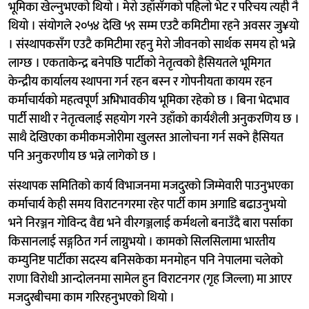
भूमिका खेल्नुभएको थियो । मेरो उहाँसँगको पहिलो भेट र परिचय त्यही नै
थियो । संयोगले २०५४ देखि ५९ सम्म एउटै कमिटीमा रहने अवसर जु¥यो
। संस्थापकसँग एउटै कमिटीमा रहनु मेरो जीवनको सार्थक समय हो भन्ने
लाग्छ । एकताकेन्द्र बनेपछि पार्टीको नेतृत्वको हैसियतले भूमिगत
केन्द्रीय कार्यालय स्थापना गर्न रहन बस्न र गोपनीयता कायम रहन
कर्माचार्यको महत्वपूर्ण अभिभावकीय भूमिका रहेको छ । बिना भेदभाव
पार्टी साथी र नेतृत्वलाई सहयोग गरने उहाँको कार्यशैली अनुकरणिय छ ।
साथै देखिएका कमीकमजोरीमा खुलस्त आलोचना गर्न सक्ने हैसियत
पनि अनुकरणीय छ भन्ने लागेको छ ।
संस्थापक समितिको कार्य विभाजनमा मजदुरको जिम्मेवारी पाउनुभएका
कर्माचार्य केही समय विराटनगरमा रहेर पार्टी काम अगाडि बढाउनुभयो
भने निरञ्जन गोविन्द वैद्य भने वीरगञ्जलाई कर्मथलो बनाउँदै बारा पर्साका
किसानलाई सङ्गठित गर्न लाग्नुभयो । कामको सिलसिलामा भारतीय
कम्युनिष्ट पार्टीका सदस्य बनिसकेका मनमोहन पनि नेपालमा चलेको
राणा विरोधी आन्दोलनमा सामेल हुन विराटनगर (गृह जिल्ला) मा आएर
मजदुरबीचमा काम गरिरहनुभएको थियो ।