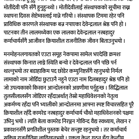
मोतीदेवी पनि सँगै हुनुहुन्थ्यो । मोतीदेवीलाई संस्थापकको सूचीमा राख्न
स्थापना दिवस सेप्टेम्वरलाई मान्ने गरियो । संस्थापक टिममा रहेर पनि
प्राविधिक कारणले संस्थापक बन्न नपाएका देवेन्द्रलाल श्रेष्ठ पनि हो ।
पाटनका तीन लालमध्येका एक लालका देवेन्द्रलाल नरबहादुर
कर्माचार्यसँगै आजीवन क्रियाशील राजनीतिक जीवन बिताउनुभयो ।
मनमोहनलगायतको एउटा समूह नेकपामा सामेल भएदेखि क्रमशः
संस्थापक किनारा लाग्ने स्थिति बन्यो र देवेन्द्रलाल पनि पछि पर्न
थाल्नुभयो तर बडाहाकिम पद छोडेर कम्युनिष्टसँगै रहनुभयो निर्मल
लामाको नाम जोडिँदा छुटाउनै नहुने एउटा नाम दिलबहादुर श्रेष्ठ पनि हो
जो उपत्यकाको किसान आन्दोलनको अग्रणीमा पर्नुहुन्छ । सिद्धिलाल
तुलसीलालसँग जोडिएर रहँदाअर्थात् तेस्रो महाधिवेशनको नेतृत्व
अकर्मण्य रहँदा पनि भ्यालीको आन्दोलनमा आफ्ना स्पष्ट विचारसहित पूरै
क्रियाशील रहँदै कामरेड नरबहादुर कर्माचार्य चौथो महाधिवेशनको पक्षमा
उभिनु भयो । त्यति बेला कामरेड निरञ्जन गोविन्द वैद्य स्वध्याय, लेखन र
प्रकाशनसँगै प्रगतिशील पुस्तक बेचेर सन्तुष्ट रहनुभयो । तर कर्माचार्य
सक्रिय राजनीतिमा लागिरहनुभयो । एकता केन्द्र गठन हुँदा केन्द्रीय