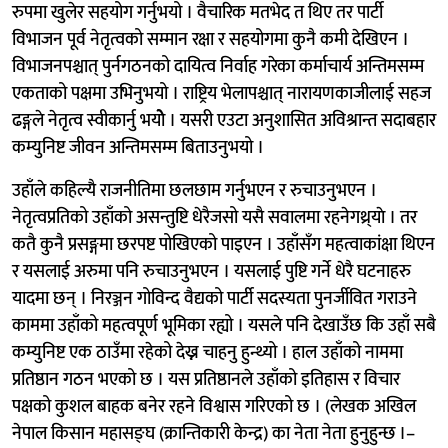
रुपमा खुलेर सहयोग गर्नुभयो । वैचारिक मतभेद त थिए तर पार्टी
विभाजन पूर्व नेतृत्वको सम्मान रक्षा र सहयोगमा कुनै कमी देखिएन ।
विभाजनपश्चात् पुर्नगठनको दायित्व निर्वाह गरेका कर्माचार्य अन्तिमसम्म
एकताको पक्षमा उभिनुभयो । राष्ट्रिय भेलापश्चात् नारायणकाजीलाई सहज
ढङ्गले नेतृत्व स्वीकार्नु भयोे । यसरी एउटा अनुशासित अविश्रान्त सदाबहार
कम्युनिष्ट जीवन अन्तिमसम्म बिताउनुभयो ।
उहाँले कहिल्यै राजनीतिमा छलछाम गर्नुभएन र रुचाउनुभएन ।
नेतृत्वप्रतिको उहाँको असन्तुष्टि धेरैजसो यसै सवालमा रहनेगथ्र्याे । तर
कतै कुनै प्रसङ्गमा छरपष्ट पोखिएको पाइएन । उहाँसँग महत्वाकांक्षा थिएन
र यसलाई अरुमा पनि रुचाउनुभएन । यसलाई पुष्टि गर्ने धेरै घटनाहरु
यादमा छन् । निरञ्जन गोविन्द वैद्यको पार्टी सदस्यता पुनर्जीवित गराउने
काममा उहाँको महत्वपूर्ण भूमिका रह्यो । यसले पनि देखाउँछ कि उहाँ सबै
कम्युनिष्ट एक ठाउँमा रहेको देख्न चाहनु हुन्थ्यो । हाल उहाँको नाममा
प्रतिष्ठान गठन भएको छ । यस प्रतिष्ठानले उहाँको इतिहास र विचार
पक्षको कुशल बाहक बनेर रहने विश्वास गरिएको छ । (लेखक अखिल
नेपाल किसान महासङ्घ (क्रान्तिकारी केन्द्र) का नेता नेता हुनुहुन्छ ।–