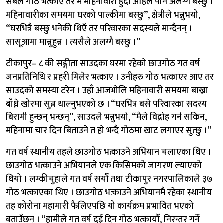
सबैले गोठ भत्काए तर म महिनावारी हुँदा अहिले पनि अलग्गै बस्छु ।
महिनावारीका समयमा घरको पाल्कीमा बस्छु”, क्षेत्रीले भन्नुभयो,
“घरभित्रै बस्छु भनेकी थिएँ तर परिवारका सदस्यले मान्दैनन् ।
सासूआमा मान्नुहुन्न । त्यसैले अलग्गै बस्छु ।”
टीकापुर– ८ की सङ्गीता साउदका घरमा रहेको छाउगोठ गत वर्ष
जनप्रतिनिधि र प्रहरी मिलेर भत्काए । उनीहरु गोठ भत्काएर आए तर
साउदको समस्या टरेन । उहाँ आजभोलि महिनावारी समयमा बाख्रा
बाँध्ने खोरमा सुत्न थाल्नुभएको छ । “घरभित्र बसे परिवारका सदस्य
बिरामी हुन्छन् भन्छन्”, साउदले भन्नुभयो, “मैले विद्रोह गर्न सकिन,
महिनामा चार दिन बिताउने त हो भन्दै गोठमा खाट लगाएर सुत्छु ।”
गत वर्ष स्थानीय तहले छाउगोठ भत्काउने अभियान चलाएका थिए ।
छाउगोठ भत्काउने अभियानले एक किसिमको जागरण ल्याएको
थियो । लम्कीचुहाले गत वर्ष सयौँ तथा टीकापुर नगरपालिकाले ३७
गोठ भत्काएका थिए । छाउगोठ भत्काउने अभियानमै रहेका स्थानीय
तह कोरोना महामारी फैलिएपछि यो कार्यक्रम प्रभावित भएको
बताउँछन् । “हामीले गत वर्ष दुई दिन गोठ भत्कायौँ, निरन्तर गर्ने