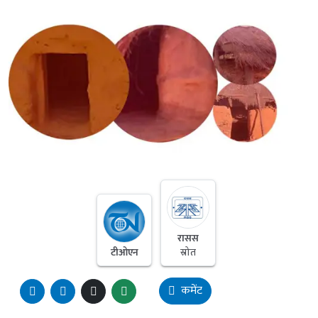
रासस
टीओएन
स्रोत
कमेंट