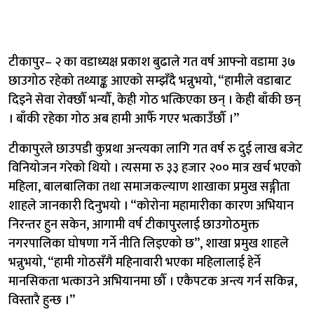
टीकापुर– २ का वडाध्यक्ष प्रकाश बुढाले गत वर्ष आफ्नो वडामा ३७
छाउगोठ रहेको तथ्याङ्क आएको सम्झँदै भन्नुभयो, “हामीले वडाबाट
दिइने सेवा रोक्छौँ भन्यौँ, केही गोठ भत्किएका छन् । केही बाँकी छन्
। बाँकी रहेका गोठ अब हामी आफैँ गएर भत्काउँछौँ ।”
टीकापुरले छाउपडी कुप्रथा अन्त्यका लागि गत वर्ष रु दुई लाख बजेट
विनियोजन गरेको थियो । त्यसमा रु ३३ हजार २०० मात्र खर्च भएको
महिला, बालबालिका तथा समाजकल्याण शाखाका प्रमुख सङ्गीता
शाहले जानकारी दिनुभयो । “कोरोना महामारीका कारण अभियान
निरन्तर हुन सकेन, आगामी वर्ष टीकापुरलाई छाउगोठमुक्त
नगरपालिका घोषणा गर्ने नीति लिइएको छ”, शाखा प्रमुख शाहले
भन्नुभयो, “हामी गोठसँगै महिनावारी भएका महिलालाई हेर्ने
मानसिकता भत्काउने अभियानमा छौँ । एकैपटक अन्त्य गर्न सकिन्न,
विस्तारै हुन्छ ।”