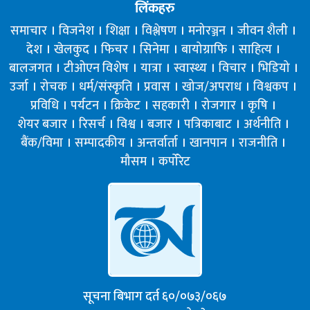
लिंकहरु
समाचार
विजनेश
शिक्षा
विश्लेषण
मनोरञ्जन
जीवन शैली
देश
खेलकुद
फिचर
सिनेमा
बायोग्राफि
साहित्य
बालजगत
टीओएन विशेष
यात्रा
स्वास्थ्य
विचार
भिडियो
उर्जा
रोचक
धर्म/संस्कृति
प्रवास
खोज/अपराध
विश्वकप
प्रविधि
पर्यटन
क्रिकेट
सहकारी
रोजगार
कृषि
शेयर बजार
रिसर्च
विश्व
बजार
पत्रिकाबाट
अर्थनीति
बैंक/विमा
सम्पादकीय
अन्तर्वार्ता
खानपान
राजनीति
मौसम
कर्पोरेट
सूचना बिभाग दर्त ६०/०७३/०६७