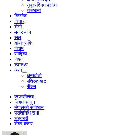
सुदूरपश्चिम प्रदेश
राजधानी
विजनेश
विचार
शैली
मनोरञ्जन
खेल
बायोग्राफि
विशेष
साहित्य
विश्व
स्वास्थ्य
अन्य
अन्तर्वार्ता
पत्रिकाबाट
मौसम
उद्यमशीलता
नियम कानुन
नेपालको संविधान
प्रतिनिधि सभा
सहकारी
शेयर बजार