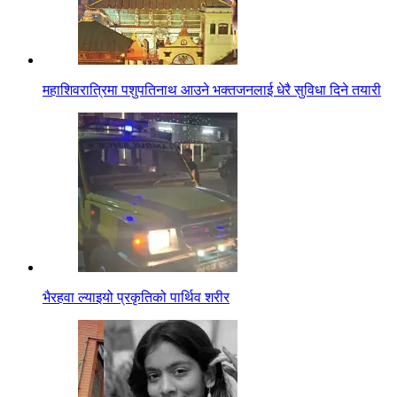
महाशिवरात्रिमा पशुपतिनाथ आउने भक्तजनलाई धेरै सुविधा दिने तयारी
भैरहवा ल्याइयो प्रकृतिको पार्थिव शरीर