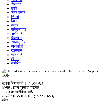
रोजगार
कृषि
शेयर बजार
रिसर्च
विश्व
बजार
पत्रिकाबाट
अर्थनीति
बैंक/विमा
सम्पादकीय
अन्तर्वार्ता
खानपान
राजनीति
मौसम
कर्पोरेट
सूचना बिभाग दर्त ६०/०७३/०६७
अध्यक्ष : ज्ञान प्रसाद पोखरेल
सम्पादक: नानीमैया पौडेल
सम्पर्क : 01-5910016, ९८४००६७२८६
इमेल:
tonfornews@gmail.com