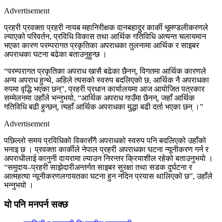
Advertisement
प्रहरी प्रवक्ता प्रहरी नायब महानिरीक्षक दानबहादुर कार्की भूमण्डलीकरणले
ल्याएको परिवर्तन, प्रविधि विकास तथा आर्थिक गतिविधि अत्यन्त चलायमान
भएका कारण परम्परागत प्रकृतिका अपराधका तुलनामा आर्थिक र साइबर
अपराधका घटना बढेका बताउनुहुन्छ ।
“परम्परागत प्रकृतिका अपराध खासै बढेका छैनन्, विगतमा आर्थिक कारणले
अन्य अपराध हुन्थे, अहिले त्यसको स्वरुप बदलिएको छ, आर्थिक नै अपराधका
रुपमा वृद्धि भएका छन्”, प्रहरी प्रधान कार्यालयमा आज आयोजित पत्रकार
सम्मेलनमा उहाँले भन्नुभयो, “आर्थिक अपराध गाउँमा छैनन्, जहाँ आर्थिक
गतिविधि बढी हुन्छन्, त्यहाँ आर्थिक अपराधका मुद्धा बढी दर्ता भएका छन् ।”
Advertisement
पछिल्लो समय प्रविधिको विकासँगै अपराधको स्वरुप पनि बदलिएको उहाँको
भनाइ छ । प्रवक्ता कार्कीले नेपाल प्रहरी अपराधका घटना न्यूनीकरण गर्न र
अपराधीलाई कानुनी दायरामा ल्याउन निरन्तर क्रियाशील रहेको बताउनुभयो ।
“समुदाय–प्रहरी साझेदारीअन्तर्गत साइबर सुरक्षा तथा सडक दुर्घटना र
आत्महत्या न्यूनीकरणलगायतका घटना हुन नदिन प्रयास थालिएको छ”, उहाँले
भन्नुभयो ।
यो पनि मनपर्न सक्छ