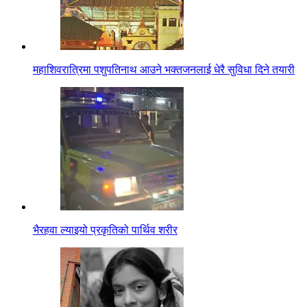
महाशिवरात्रिमा पशुपतिनाथ आउने भक्तजनलाई धेरै सुविधा दिने तयारी
भैरहवा ल्याइयो प्रकृतिको पार्थिव शरीर