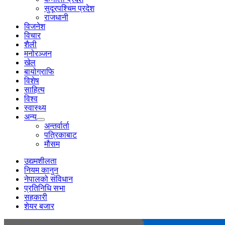
सुदूरपश्चिम प्रदेश
राजधानी
विजनेश
विचार
शैली
मनोरञ्जन
खेल
बायोग्राफि
विशेष
साहित्य
विश्व
स्वास्थ्य
अन्य
अन्तर्वार्ता
पत्रिकाबाट
मौसम
उद्यमशीलता
नियम कानुन
नेपालको संविधान
प्रतिनिधि सभा
सहकारी
शेयर बजार