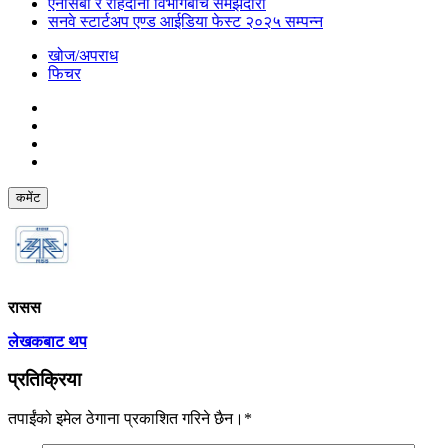
एनसिबी र राहदानी विभागबीच समझदारी
सनवे स्टार्टअप एण्ड आईडिया फेस्ट २०२५ सम्पन्न
खोज/अपराध
फिचर
कमेंट
रासस
लेखकबाट थप
प्रतिक्रिया
तपाईंको इमेल ठेगाना प्रकाशित गरिने छैन।
*