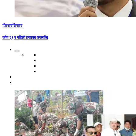
फिचर
विचार
कोप २९ र पहिलो हप्ताका उपलब्धि