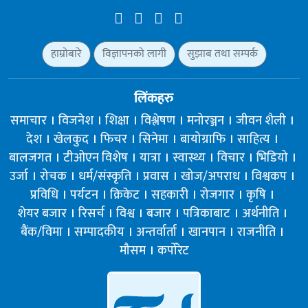
हाम्रोबारे
विज्ञापनको लागी
सुझाब तथा सम्पर्क
लिंकहरु
समाचार
विजनेश
शिक्षा
विश्लेषण
मनोरञ्जन
जीवन शैली
देश
खेलकुद
फिचर
सिनेमा
बायोग्राफि
साहित्य
बालजगत
टीओएन विशेष
यात्रा
स्वास्थ्य
विचार
भिडियो
उर्जा
रोचक
धर्म/संस्कृति
प्रवास
खोज/अपराध
विश्वकप
प्रविधि
पर्यटन
क्रिकेट
सहकारी
रोजगार
कृषि
शेयर बजार
रिसर्च
विश्व
बजार
पत्रिकाबाट
अर्थनीति
बैंक/विमा
सम्पादकीय
अन्तर्वार्ता
खानपान
राजनीति
मौसम
कर्पोरेट