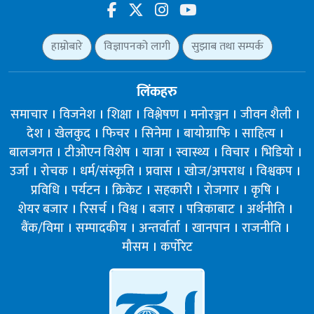
हाम्रोबारे
विज्ञापनको लागी
सुझाब तथा सम्पर्क
लिंकहरु
समाचार
विजनेश
शिक्षा
विश्लेषण
मनोरञ्जन
जीवन शैली
देश
खेलकुद
फिचर
सिनेमा
बायोग्राफि
साहित्य
बालजगत
टीओएन विशेष
यात्रा
स्वास्थ्य
विचार
भिडियो
उर्जा
रोचक
धर्म/संस्कृति
प्रवास
खोज/अपराध
विश्वकप
प्रविधि
पर्यटन
क्रिकेट
सहकारी
रोजगार
कृषि
शेयर बजार
रिसर्च
विश्व
बजार
पत्रिकाबाट
अर्थनीति
बैंक/विमा
सम्पादकीय
अन्तर्वार्ता
खानपान
राजनीति
मौसम
कर्पोरेट