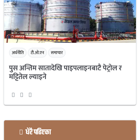
अर्थनीति
टी.ओ.एन
समाचार
पुस अन्तिम सातादेखि पाइपलाइनबाटै पेट्रोल र
मट्टितेल ल्याइने
धेरै पढिएका