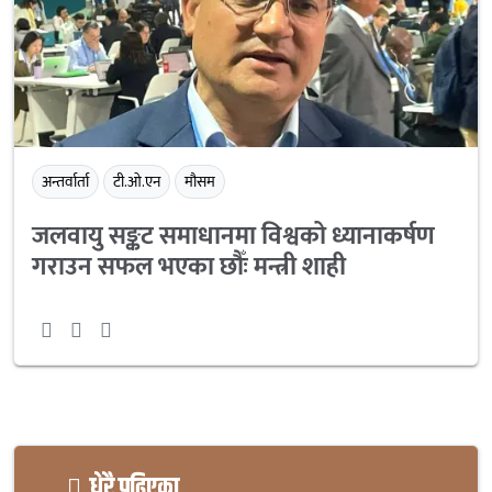
अन्तर्वार्ता
टी.ओ.एन
मौसम
जलवायु सङ्कट समाधानमा विश्वको ध्यानाकर्षण
गराउन सफल भएका छौँः मन्त्री शाही
धेरै पढिएका