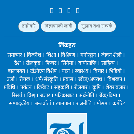
हाम्रोबारे
विज्ञापनको लागी
सुझाब तथा सम्पर्क
लिंकहरु
समाचार
विजनेश
शिक्षा
विश्लेषण
मनोरञ्जन
जीवन शैली
देश
खेलकुद
फिचर
सिनेमा
बायोग्राफि
साहित्य
बालजगत
टीओएन विशेष
यात्रा
स्वास्थ्य
विचार
भिडियो
उर्जा
रोचक
धर्म/संस्कृति
प्रवास
खोज/अपराध
विश्वकप
प्रविधि
पर्यटन
क्रिकेट
सहकारी
रोजगार
कृषि
शेयर बजार
रिसर्च
विश्व
बजार
पत्रिकाबाट
अर्थनीति
बैंक/विमा
सम्पादकीय
अन्तर्वार्ता
खानपान
राजनीति
मौसम
कर्पोरेट